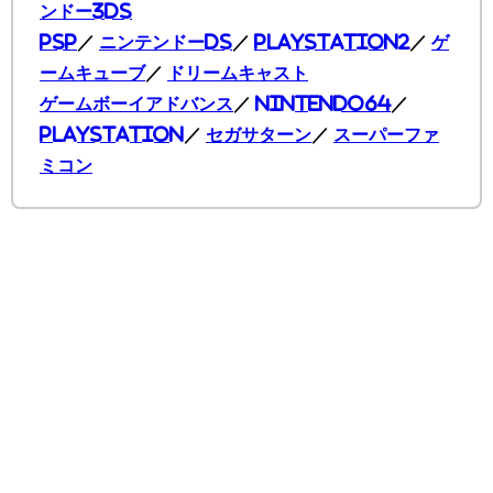
ンドー3DS
PSP
／
ニンテンドーDS
／
PlayStation2
／
ゲ
ームキューブ
／
ドリームキャスト
ゲームボーイアドバンス
／
Nintendo64
／
PlayStation
／
セガサターン
／
スーパーファ
ミコン