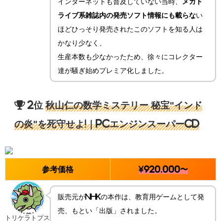
インターネットも普及していない当時、
メガド
ライブ系雑誌内の発売ソフト情報にも載らな
い
ほどひっそり発売されたこのソフトを知る人は
かなり少なく、
生産本数も少なかったため、徐々にコレクター
達が騒ぎ始めプレミア化しました。
2位
秋山仁の数学ミステリー 秘宝"インド
の炎"を死守せよ!
｜PCエンジンスーパーCD
参考価格
¥920,000〜
販売元がNHKの本作は、教育用ゲームとして発
売、もとい「出版」されました。
トリケラトプス