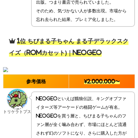
出版。つまり書店で売られていました。
そのため、気づかない人が多数出現。市場から
忘れ去られた結果、プレミア化しました。
1位 ちびまる子ちゃん まる子デラックスク
イズ（ROMカセット)｜NEOGEO
参考価格
¥2,000,000〜
NEOGEOといえば餓狼伝説、キングオブファ
イターズ等アーケードの格闘ゲームが有名。
トリケラトプス
NEOGEOを買う層と、ちびまる子ちゃんのフ
ァン層が全く噛み合わず、市場にほとんど流通
されず幻のソフトになり、さらに購入した方が