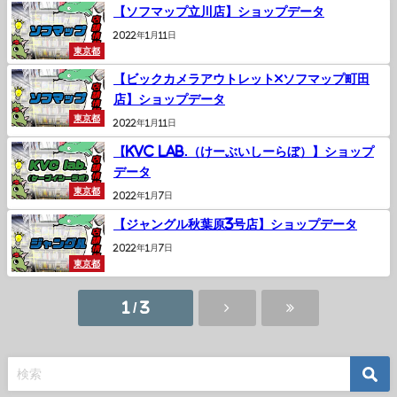
【ソフマップ立川店】ショップデータ
2022年1月11日
東京都
【ビックカメラアウトレット×ソフマップ町田
店】ショップデータ
東京都
2022年1月11日
【KVC lab.（けーぶいしーらぼ）】ショップ
データ
東京都
2022年1月7日
【ジャングル秋葉原3号店】ショップデータ
2022年1月7日
東京都
1 / 3