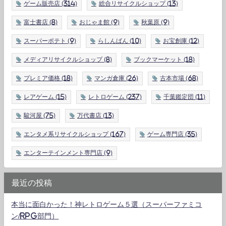
ゲーム販売店
(314)
総合リサイクルショップ
(13)
富士書店
(8)
おじゃま館
(9)
秋葉原
(9)
スーパーポテト
(9)
らしんばん
(10)
お宝創庫
(12)
メディアリサイクルショップ
(8)
ブックマーケット
(18)
プレミア価格
(18)
マンガ倉庫
(26)
古本市場
(68)
レアゲーム
(15)
レトロゲーム
(237)
千葉鑑定団
(11)
駿河屋
(75)
万代書店
(13)
エンタメ系リサイクルショップ
(167)
ゲーム専門店
(35)
エンターテインメント専門店
(9)
最近の投稿
本当に面白かった！神レトロゲーム５選（スーパーファミコ
ン/RPG部門）