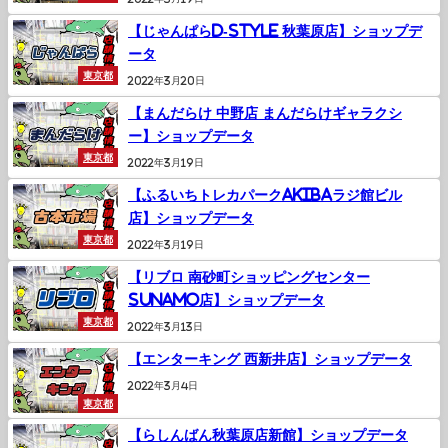
【じゃんぱらD-Style 秋葉原店】ショップデ
ータ
東京都
2022年3月20日
【まんだらけ 中野店 まんだらけギャラクシ
ー】ショップデータ
東京都
2022年3月19日
【ふるいちトレカパークAKIBAラジ館ビル
店】ショップデータ
東京都
2022年3月19日
【リブロ 南砂町ショッピングセンター
SUNAMO店】ショップデータ
東京都
2022年3月13日
【エンターキング 西新井店】ショップデータ
2022年3月4日
東京都
【らしんばん秋葉原店新館】ショップデータ