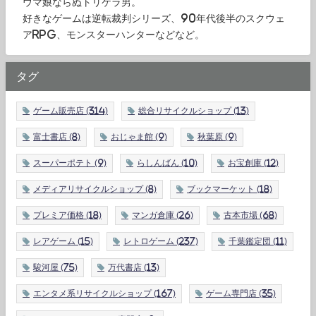
ウマ娘ならぬトリケラ男。
好きなゲームは逆転裁判シリーズ、90年代後半のスクウェ
アRPG、モンスターハンターなどなど。
タグ
ゲーム販売店
(314)
総合リサイクルショップ
(13)
富士書店
(8)
おじゃま館
(9)
秋葉原
(9)
スーパーポテト
(9)
らしんばん
(10)
お宝創庫
(12)
メディアリサイクルショップ
(8)
ブックマーケット
(18)
プレミア価格
(18)
マンガ倉庫
(26)
古本市場
(68)
レアゲーム
(15)
レトロゲーム
(237)
千葉鑑定団
(11)
駿河屋
(75)
万代書店
(13)
エンタメ系リサイクルショップ
(167)
ゲーム専門店
(35)