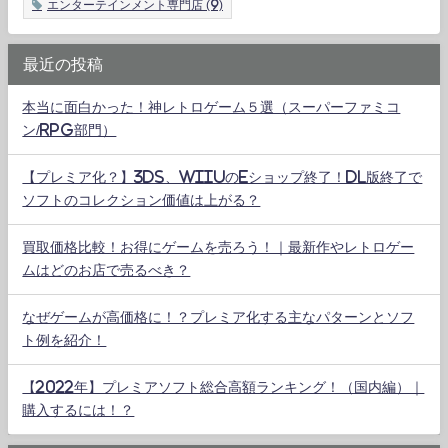
エンターテインメント専門店
(9)
最近の投稿
本当に面白かった！神レトロゲーム５選（スーパーファミコ
ン/RPG部門）
【プレミア化？】3DS、WiiUのeショップ終了！DL版終了で
ソフトのコレクション価値は上がる？
買取価格比較！お得にゲームを売ろう！｜最新作やレトロゲー
ムはどのお店で売るべき？
なぜゲームが高価格に！？プレミア化する主なパターンとソフ
ト例を紹介！
【2022年】プレミアソフト総合高額ランキング！（国内編）｜
購入するには！？