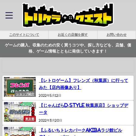
このサイトについて
お近くの店舗を探す
お問い合わせ
ゲームの購入、収集のための安く買うコツや、探し方などを、店舗、価
格、ゲーム情報とともに発信していきます！
秋葉原の記事一覧
【レトロゲーム】フレンズ（秋葉原）に行って
みた【店内画像あり】
ショップ紹介
2022年5月12日
【じゃんぱらD-Style 秋葉原店】ショップデ
ータ
東京都
2022年3月20日
【ふるいちトレカパークAKIBAラジ館ビル