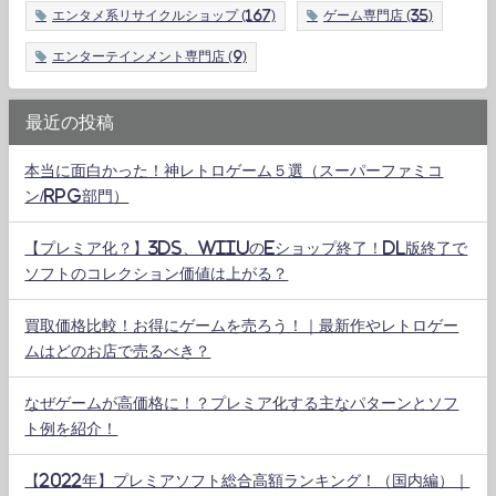
エンタメ系リサイクルショップ
(167)
ゲーム専門店
(35)
エンターテインメント専門店
(9)
最近の投稿
本当に面白かった！神レトロゲーム５選（スーパーファミコ
ン/RPG部門）
【プレミア化？】3DS、WiiUのeショップ終了！DL版終了で
ソフトのコレクション価値は上がる？
買取価格比較！お得にゲームを売ろう！｜最新作やレトロゲー
ムはどのお店で売るべき？
なぜゲームが高価格に！？プレミア化する主なパターンとソフ
ト例を紹介！
【2022年】プレミアソフト総合高額ランキング！（国内編）｜