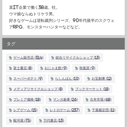
某IT企業で働く38歳。牡。
ウマ娘ならぬトリケラ男。
好きなゲームは逆転裁判シリーズ、90年代後半のスクウェ
アRPG、モンスターハンターなどなど。
タグ
ゲーム販売店
(314)
総合リサイクルショップ
(13)
富士書店
(8)
おじゃま館
(9)
秋葉原
(9)
スーパーポテト
(9)
らしんばん
(10)
お宝創庫
(12)
メディアリサイクルショップ
(8)
ブックマーケット
(18)
プレミア価格
(18)
マンガ倉庫
(26)
古本市場
(68)
レアゲーム
(15)
レトロゲーム
(237)
千葉鑑定団
(11)
駿河屋
(75)
万代書店
(13)