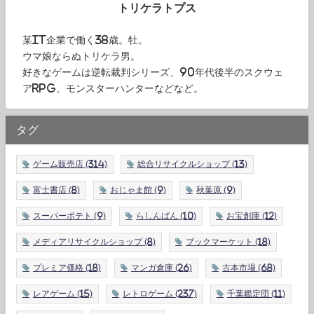
トリケラトプス
某IT企業で働く38歳。牡。
ウマ娘ならぬトリケラ男。
好きなゲームは逆転裁判シリーズ、90年代後半のスクウェ
アRPG、モンスターハンターなどなど。
タグ
ゲーム販売店
(314)
総合リサイクルショップ
(13)
富士書店
(8)
おじゃま館
(9)
秋葉原
(9)
スーパーポテト
(9)
らしんばん
(10)
お宝創庫
(12)
メディアリサイクルショップ
(8)
ブックマーケット
(18)
プレミア価格
(18)
マンガ倉庫
(26)
古本市場
(68)
レアゲーム
(15)
レトロゲーム
(237)
千葉鑑定団
(11)