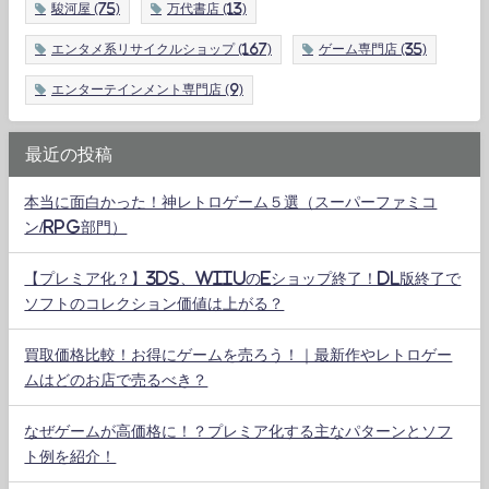
駿河屋
(75)
万代書店
(13)
エンタメ系リサイクルショップ
(167)
ゲーム専門店
(35)
エンターテインメント専門店
(9)
最近の投稿
本当に面白かった！神レトロゲーム５選（スーパーファミコ
ン/RPG部門）
【プレミア化？】3DS、WiiUのeショップ終了！DL版終了で
ソフトのコレクション価値は上がる？
買取価格比較！お得にゲームを売ろう！｜最新作やレトロゲー
ムはどのお店で売るべき？
なぜゲームが高価格に！？プレミア化する主なパターンとソフ
ト例を紹介！