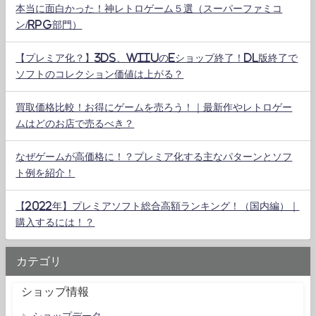
本当に面白かった！神レトロゲーム５選（スーパーファミコ
ン/RPG部門）
【プレミア化？】3DS、WiiUのeショップ終了！DL版終了で
ソフトのコレクション価値は上がる？
買取価格比較！お得にゲームを売ろう！｜最新作やレトロゲー
ムはどのお店で売るべき？
なぜゲームが高価格に！？プレミア化する主なパターンとソフ
ト例を紹介！
【2022年】プレミアソフト総合高額ランキング！（国内編）｜
購入するには！？
カテゴリ
ショップ情報