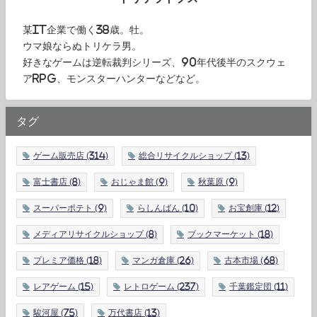
某IT企業で働く38歳。牡。
ウマ娘ならぬトリケラ男。
好きなゲームは逆転裁判シリーズ、90年代後半のスクウェ
アRPG、モンスターハンターなどなど。
タグ
ゲーム販売店
(314)
総合リサイクルショップ
(13)
富士書店
(8)
おじゃま館
(9)
秋葉原
(9)
スーパーポテト
(9)
らしんばん
(10)
お宝創庫
(12)
メディアリサイクルショップ
(8)
ブックマーケット
(18)
プレミア価格
(18)
マンガ倉庫
(26)
古本市場
(68)
レアゲーム
(15)
レトロゲーム
(237)
千葉鑑定団
(11)
駿河屋
(75)
万代書店
(13)