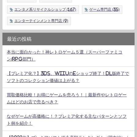
エンタメ系リサイクルショップ
(167)
ゲーム専門店
(35)
エンターテインメント専門店
(9)
最近の投稿
本当に面白かった！神レトロゲーム５選（スーパーファミコ
ン/RPG部門）
【プレミア化？】3DS、WiiUのeショップ終了！DL版終了で
ソフトのコレクション価値は上がる？
買取価格比較！お得にゲームを売ろう！｜最新作やレトロゲー
ムはどのお店で売るべき？
なぜゲームが高価格に！？プレミア化する主なパターンとソフ
ト例を紹介！