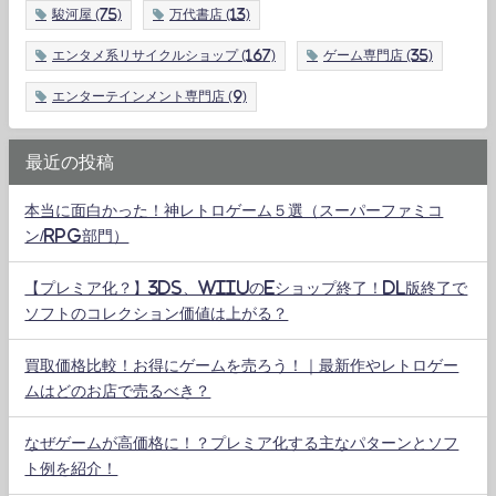
駿河屋
(75)
万代書店
(13)
エンタメ系リサイクルショップ
(167)
ゲーム専門店
(35)
エンターテインメント専門店
(9)
最近の投稿
本当に面白かった！神レトロゲーム５選（スーパーファミコ
ン/RPG部門）
【プレミア化？】3DS、WiiUのeショップ終了！DL版終了で
ソフトのコレクション価値は上がる？
買取価格比較！お得にゲームを売ろう！｜最新作やレトロゲー
ムはどのお店で売るべき？
なぜゲームが高価格に！？プレミア化する主なパターンとソフ
ト例を紹介！