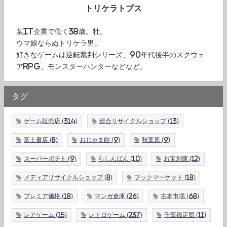
トリケラトプス
某IT企業で働く38歳。牡。
ウマ娘ならぬトリケラ男。
好きなゲームは逆転裁判シリーズ、90年代後半のスクウェ
アRPG、モンスターハンターなどなど。
タグ
ゲーム販売店
(314)
総合リサイクルショップ
(13)
富士書店
(8)
おじゃま館
(9)
秋葉原
(9)
スーパーポテト
(9)
らしんばん
(10)
お宝創庫
(12)
メディアリサイクルショップ
(8)
ブックマーケット
(18)
プレミア価格
(18)
マンガ倉庫
(26)
古本市場
(68)
レアゲーム
(15)
レトロゲーム
(237)
千葉鑑定団
(11)