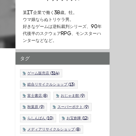
某IT企業で働く38歳。牡。
ウマ娘ならぬトリケラ男。
好きなゲームは逆転裁判シリーズ、90年
代後半のスクウェアRPG、モンスターハ
ンターなどなど。
タグ
ゲーム販売店
(314)
総合リサイクルショップ
(13)
富士書店
(8)
おじゃま館
(9)
秋葉原
(9)
スーパーポテト
(9)
らしんばん
(10)
お宝創庫
(12)
メディアリサイクルショップ
(8)