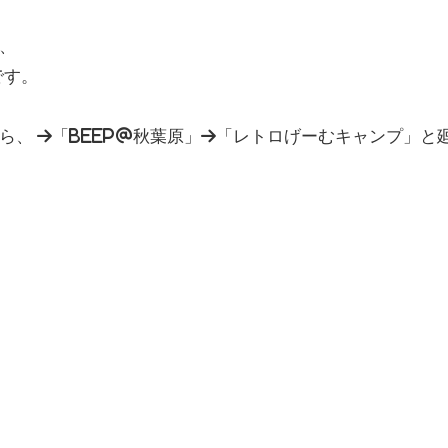
、
です。
、 →「BEEP@秋葉原」→「レトロげーむキャンプ」と