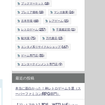
ブックマーケット
(18)
プレミア価格
(18)
マンガ倉庫
(26)
古本市場
(68)
レアゲーム
(15)
レトロゲーム
(237)
千葉鑑定団
(11)
駿河屋
(75)
万代書店
(13)
エンタメ系リサイクルショップ
(167)
ゲーム専門店
(35)
エンターテインメント専門店
(9)
最近の投稿
本当に面白かった！神レトロゲーム５選（ス
ーパーファミコン/RPG部門）
【プレミア化？】3DS、WiiUのeショッ