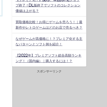
プ終了！DL版終了でソフトのコレクション
価値は上がる？
買取価格比較！お得にゲームを売ろう！｜最
新作やレトロゲームはどのお店で売るべき？
なぜゲームが高価格に！？プレミア化する主
なパターンとソフト例を紹介！
【2022年】プレミアソフト総合高額ランキ
ング！（国内編）｜購入するには！？
スポンサーリンク