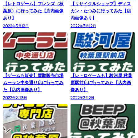
【レトロゲーム】フレンズ（秋
【リサイクルショップ】ディス
葉原）に行ってみた【店内画像
カン・たつみに行ってみた【店
あり】
内画像あり】
2022年5月12日
2022年3月12日
【ゲームも販売】買取販売市場
【レトロゲームも】駿河屋 秋葉
ムーラン中央通り店に行ってみ
原駅前店に行ってみた【店内画
た【店内画像あり】
像あり】
2022年2月3日
2022年2月2日