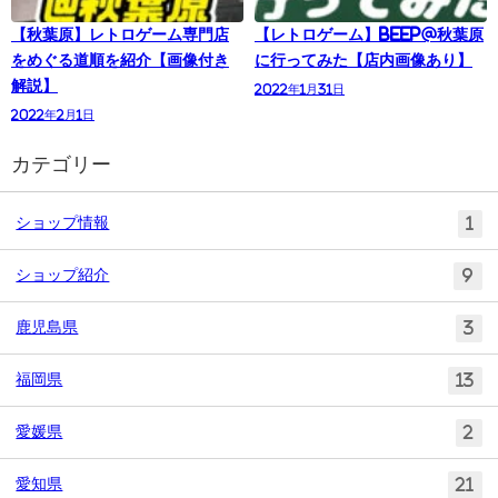
【秋葉原】レトロゲーム専門店
【レトロゲーム】BEEP@秋葉原
をめぐる道順を紹介【画像付き
に行ってみた【店内画像あり】
解説】
2022年1月31日
2022年2月1日
カテゴリー
ショップ情報
1
ショップ紹介
9
鹿児島県
3
福岡県
13
愛媛県
2
愛知県
21