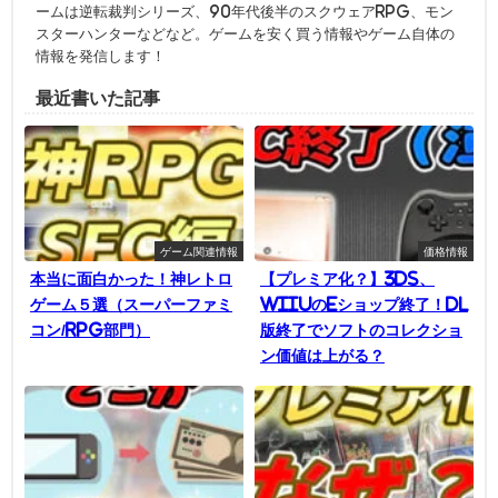
ームは逆転裁判シリーズ、90年代後半のスクウェアRPG、モン
スターハンターなどなど。ゲームを安く買う情報やゲーム自体の
情報を発信します！
最近書いた記事
ゲーム関連情報
価格情報
本当に面白かった！神レトロ
【プレミア化？】3DS、
ゲーム５選（スーパーファミ
WiiUのeショップ終了！DL
コン/RPG部門）
版終了でソフトのコレクショ
ン価値は上がる？