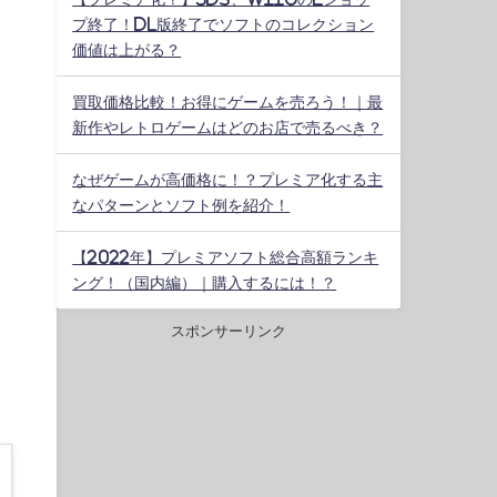
プ終了！DL版終了でソフトのコレクション
価値は上がる？
買取価格比較！お得にゲームを売ろう！｜最
新作やレトロゲームはどのお店で売るべき？
なぜゲームが高価格に！？プレミア化する主
なパターンとソフト例を紹介！
【2022年】プレミアソフト総合高額ランキ
ング！（国内編）｜購入するには！？
スポンサーリンク