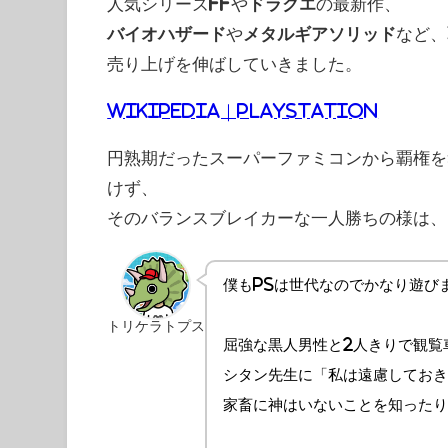
人気シリーズ
FF
や
ドラクエ
の最新作、
バイオハザード
や
メタルギアソリッド
など、
売り上げを伸ばしていきました。
Wikipedia｜PlayStation
円熟期だったスーパーファミコンから覇権を
けず、
そのバランスブレイカーな一人勝ちの様は、
僕もPSは世代なのでかなり遊び
トリケラトプス
屈強な黒人男性と2人きりで観覧
シタン先生に「私は遠慮しておき
家畜に神はいないことを知ったり（