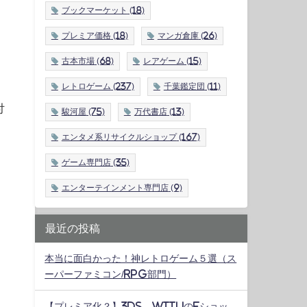
ブックマーケット
(18)
プレミア価格
(18)
マンガ倉庫
(26)
古本市場
(68)
レアゲーム
(15)
レトロゲーム
(237)
千葉鑑定団
(11)
付
駿河屋
(75)
万代書店
(13)
エンタメ系リサイクルショップ
(167)
ゲーム専門店
(35)
エンターテインメント専門店
(9)
最近の投稿
本当に面白かった！神レトロゲーム５選（ス
ーパーファミコン/RPG部門）
【プレミア化？】3DS、WiiUのeショッ