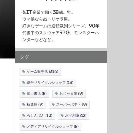
某IT企業で働く38歳。牡。
ウマ娘ならぬトリケラ男。
好きなゲームは逆転裁判シリーズ、90年
代後半のスクウェアRPG、モンスターハ
ンターなどなど。
タグ
ゲーム販売店
(314)
総合リサイクルショップ
(13)
富士書店
(8)
おじゃま館
(9)
秋葉原
(9)
スーパーポテト
(9)
らしんばん
(10)
お宝創庫
(12)
メディアリサイクルショップ
(8)