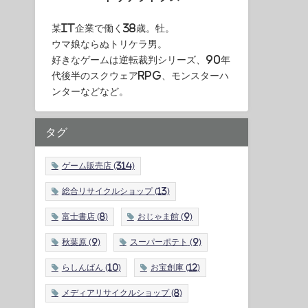
某IT企業で働く38歳。牡。
ウマ娘ならぬトリケラ男。
好きなゲームは逆転裁判シリーズ、90年
代後半のスクウェアRPG、モンスターハ
ンターなどなど。
タグ
ゲーム販売店
(314)
総合リサイクルショップ
(13)
富士書店
(8)
おじゃま館
(9)
秋葉原
(9)
スーパーポテト
(9)
らしんばん
(10)
お宝創庫
(12)
メディアリサイクルショップ
(8)