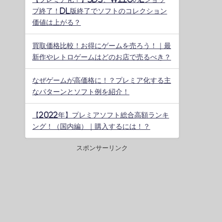
プ終了！DL版終了でソフトのコレクション
価値は上がる？
買取価格比較！お得にゲームを売ろう！｜最
新作やレトロゲームはどのお店で売るべき？
なぜゲームが高価格に！？プレミア化する主
なパターンとソフト例を紹介！
【2022年】プレミアソフト総合高額ランキ
ング！（国内編）｜購入するには！？
スポンサーリンク