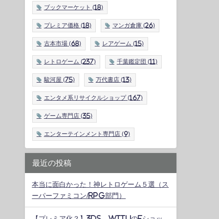
ブックマーケット
(18)
プレミア価格
(18)
マンガ倉庫
(26)
古本市場
(68)
レアゲーム
(15)
レトロゲーム
(237)
千葉鑑定団
(11)
駿河屋
(75)
万代書店
(13)
エンタメ系リサイクルショップ
(167)
ゲーム専門店
(35)
エンターテインメント専門店
(9)
最近の投稿
本当に面白かった！神レトロゲーム５選（ス
ーパーファミコン/RPG部門）
【プレミア化？】3DS、WiiUのeショッ