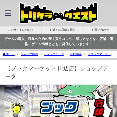
このサイトについて
お近くの店舗を探す
お問い合わせ
ゲームの購入、収集のための安く買うコツや、探し方などを、店舗、価
格、ゲーム情報とともに発信していきます！
ホーム
ショップ情報
ショップデータ
和歌山県
【ブックマーケット
田辺店】ショップデータ | トリケラクエスト
【ブックマーケット 田辺店】ショップデ
ータ