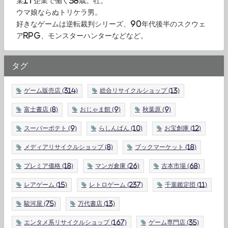
某IT企業で働く38歳。牡。
ウマ娘ならぬトリケラ男。
好きなゲームは逆転裁判シリーズ、90年代後半のスクウェ
アRPG、モンスターハンターなどなど。
タグ
ゲーム販売店
(314)
総合リサイクルショップ
(13)
富士書店
(8)
おじゃま館
(9)
秋葉原
(9)
スーパーポテト
(9)
らしんばん
(10)
お宝創庫
(12)
メディアリサイクルショップ
(8)
ブックマーケット
(18)
プレミア価格
(18)
マンガ倉庫
(26)
古本市場
(68)
レアゲーム
(15)
レトロゲーム
(237)
千葉鑑定団
(11)
駿河屋
(75)
万代書店
(13)
エンタメ系リサイクルショップ
(167)
ゲーム専門店
(35)