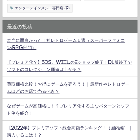
エンターテインメント専門店
(9)
最近の投稿
本当に面白かった！神レトロゲーム５選（スーパーファミコ
ン/RPG部門）
【プレミア化？】3DS、WiiUのeショップ終了！DL版終了で
ソフトのコレクション価値は上がる？
買取価格比較！お得にゲームを売ろう！｜最新作やレトロゲー
ムはどのお店で売るべき？
なぜゲームが高価格に！？プレミア化する主なパターンとソフ
ト例を紹介！
【2022年】プレミアソフト総合高額ランキング！（国内編）｜
購入するには！？