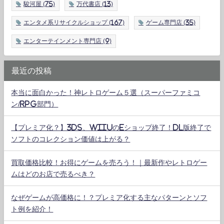
駿河屋
(75)
万代書店
(13)
エンタメ系リサイクルショップ
(167)
ゲーム専門店
(35)
エンターテインメント専門店
(9)
最近の投稿
本当に面白かった！神レトロゲーム５選（スーパーファミコ
ン/RPG部門）
【プレミア化？】3DS、WiiUのeショップ終了！DL版終了で
ソフトのコレクション価値は上がる？
買取価格比較！お得にゲームを売ろう！｜最新作やレトロゲー
ムはどのお店で売るべき？
なぜゲームが高価格に！？プレミア化する主なパターンとソフ
ト例を紹介！