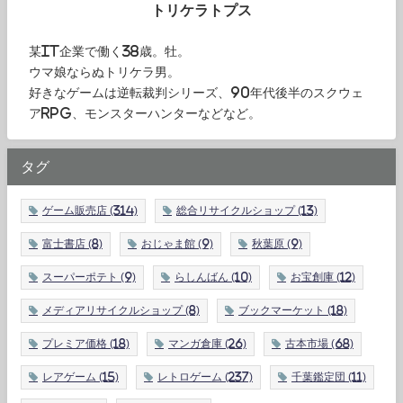
トリケラトプス
某IT企業で働く38歳。牡。
ウマ娘ならぬトリケラ男。
好きなゲームは逆転裁判シリーズ、90年代後半のスクウェ
アRPG、モンスターハンターなどなど。
タグ
ゲーム販売店
(314)
総合リサイクルショップ
(13)
富士書店
(8)
おじゃま館
(9)
秋葉原
(9)
スーパーポテト
(9)
らしんばん
(10)
お宝創庫
(12)
メディアリサイクルショップ
(8)
ブックマーケット
(18)
プレミア価格
(18)
マンガ倉庫
(26)
古本市場
(68)
レアゲーム
(15)
レトロゲーム
(237)
千葉鑑定団
(11)