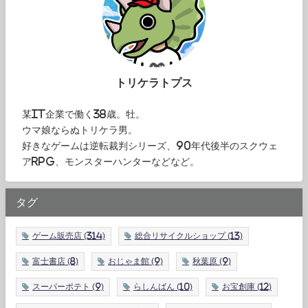
トリケラトプス
某IT企業で働く38歳。牡。
ウマ娘ならぬトリケラ男。
好きなゲームは逆転裁判シリーズ、90年代後半のスクウェ
アRPG、モンスターハンターなどなど。
タグ
ゲーム販売店
(314)
総合リサイクルショップ
(13)
富士書店
(8)
おじゃま館
(9)
秋葉原
(9)
スーパーポテト
(9)
らしんばん
(10)
お宝創庫
(12)