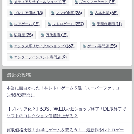
メディアリサイクルショップ
(8)
ブックマーケット
(18)
プレミア価格
(18)
マンガ倉庫
(26)
古本市場
(68)
レアゲーム
(15)
レトロゲーム
(237)
千葉鑑定団
(11)
駿河屋
(75)
万代書店
(13)
エンタメ系リサイクルショップ
(167)
ゲーム専門店
(35)
エンターテインメント専門店
(9)
最近の投稿
本当に面白かった！神レトロゲーム５選（スーパーファミコ
ン/RPG部門）
【プレミア化？】3DS、WiiUのeショップ終了！DL版終了で
ソフトのコレクション価値は上がる？
買取価格比較！お得にゲームを売ろう！｜最新作やレトロゲー