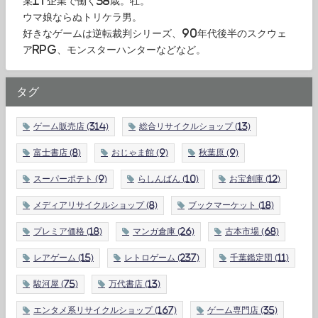
某IT企業で働く38歳。牡。
ウマ娘ならぬトリケラ男。
好きなゲームは逆転裁判シリーズ、90年代後半のスクウェ
アRPG、モンスターハンターなどなど。
タグ
ゲーム販売店
(314)
総合リサイクルショップ
(13)
富士書店
(8)
おじゃま館
(9)
秋葉原
(9)
スーパーポテト
(9)
らしんばん
(10)
お宝創庫
(12)
メディアリサイクルショップ
(8)
ブックマーケット
(18)
プレミア価格
(18)
マンガ倉庫
(26)
古本市場
(68)
レアゲーム
(15)
レトロゲーム
(237)
千葉鑑定団
(11)
駿河屋
(75)
万代書店
(13)
エンタメ系リサイクルショップ
(167)
ゲーム専門店
(35)