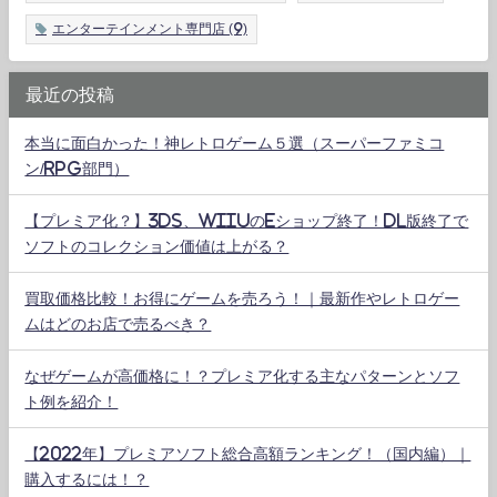
エンターテインメント専門店
(9)
最近の投稿
本当に面白かった！神レトロゲーム５選（スーパーファミコ
ン/RPG部門）
【プレミア化？】3DS、WiiUのeショップ終了！DL版終了で
ソフトのコレクション価値は上がる？
買取価格比較！お得にゲームを売ろう！｜最新作やレトロゲー
ムはどのお店で売るべき？
なぜゲームが高価格に！？プレミア化する主なパターンとソフ
ト例を紹介！
【2022年】プレミアソフト総合高額ランキング！（国内編）｜
購入するには！？