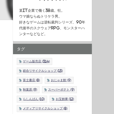
某IT企業で働く38歳。牡。
ウマ娘ならぬトリケラ男。
好きなゲームは逆転裁判シリーズ、90年
代後半のスクウェアRPG、モンスターハ
ンターなどなど。
タグ
ゲーム販売店
(314)
総合リサイクルショップ
(13)
富士書店
(8)
おじゃま館
(9)
秋葉原
(9)
スーパーポテト
(9)
らしんばん
(10)
お宝創庫
(12)
メディアリサイクルショップ
(8)