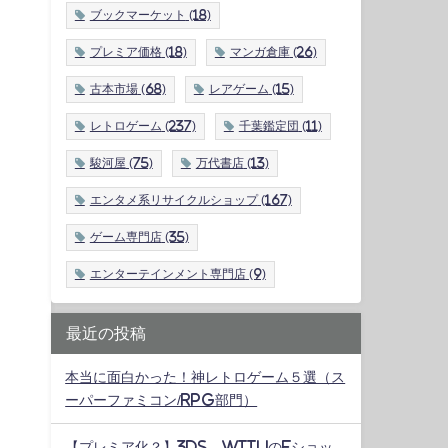
ブックマーケット
(18)
プレミア価格
(18)
マンガ倉庫
(26)
古本市場
(68)
レアゲーム
(15)
レトロゲーム
(237)
千葉鑑定団
(11)
駿河屋
(75)
万代書店
(13)
エンタメ系リサイクルショップ
(167)
ゲーム専門店
(35)
エンターテインメント専門店
(9)
最近の投稿
本当に面白かった！神レトロゲーム５選（ス
ーパーファミコン/RPG部門）
【プレミア化？】3DS、WiiUのeショッ