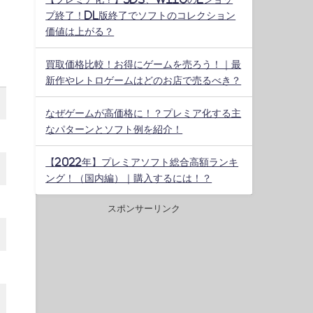
プ終了！DL版終了でソフトのコレクション
価値は上がる？
買取価格比較！お得にゲームを売ろう！｜最
新作やレトロゲームはどのお店で売るべき？
なぜゲームが高価格に！？プレミア化する主
なパターンとソフト例を紹介！
【2022年】プレミアソフト総合高額ランキ
ング！（国内編）｜購入するには！？
スポンサーリンク