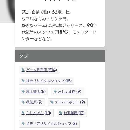
某IT企業で働く38歳。牡。
ウマ娘ならぬトリケラ男。
好きなゲームは逆転裁判シリーズ、90年
代後半のスクウェアRPG、モンスターハ
ンターなどなど。
タグ
ゲーム販売店
(314)
総合リサイクルショップ
(13)
富士書店
(8)
おじゃま館
(9)
秋葉原
(9)
スーパーポテト
(9)
らしんばん
(10)
お宝創庫
(12)
メディアリサイクルショップ
(8)