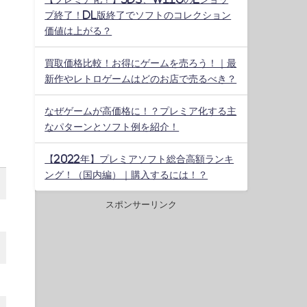
プ終了！DL版終了でソフトのコレクション
価値は上がる？
買取価格比較！お得にゲームを売ろう！｜最
新作やレトロゲームはどのお店で売るべき？
なぜゲームが高価格に！？プレミア化する主
なパターンとソフト例を紹介！
【2022年】プレミアソフト総合高額ランキ
ング！（国内編）｜購入するには！？
スポンサーリンク