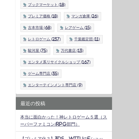
ブックマーケット
(18)
プレミア価格
(18)
マンガ倉庫
(26)
古本市場
(68)
レアゲーム
(15)
レトロゲーム
(237)
千葉鑑定団
(11)
駿河屋
(75)
万代書店
(13)
エンタメ系リサイクルショップ
(167)
ゲーム専門店
(35)
エンターテインメント専門店
(9)
最近の投稿
本当に面白かった！神レトロゲーム５選（ス
ーパーファミコン/RPG部門）
【プレミア化？】3DS、WiiUのeショッ