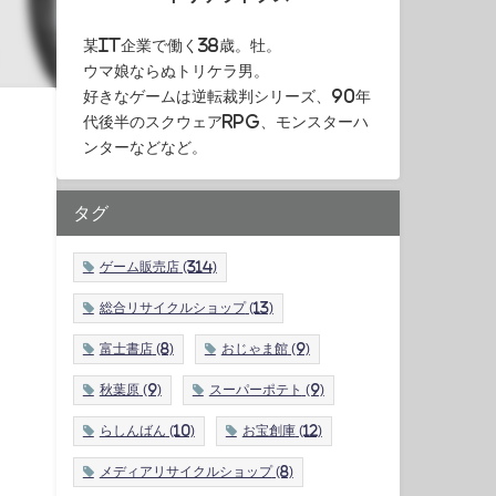
某IT企業で働く38歳。牡。
ウマ娘ならぬトリケラ男。
好きなゲームは逆転裁判シリーズ、90年
代後半のスクウェアRPG、モンスターハ
ンターなどなど。
タグ
ゲーム販売店
(314)
総合リサイクルショップ
(13)
富士書店
(8)
おじゃま館
(9)
秋葉原
(9)
スーパーポテト
(9)
らしんばん
(10)
お宝創庫
(12)
メディアリサイクルショップ
(8)