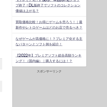
プ終了！DL版終了でソフトのコレクション
価値は上がる？
買取価格比較！お得にゲームを売ろう！｜最
新作やレトロゲームはどのお店で売るべき？
なぜゲームが高価格に！？プレミア化する主
なパターンとソフト例を紹介！
【2022年】プレミアソフト総合高額ランキ
ング！（国内編）｜購入するには！？
スポンサーリンク