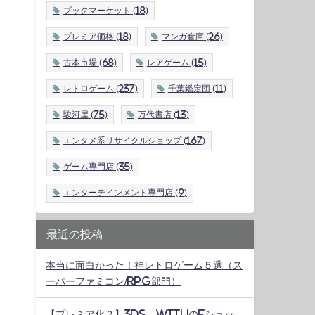
ブックマーケット
(18)
プレミア価格
(18)
マンガ倉庫
(26)
古本市場
(68)
レアゲーム
(15)
レトロゲーム
(237)
千葉鑑定団
(11)
駿河屋
(75)
万代書店
(13)
エンタメ系リサイクルショップ
(167)
ゲーム専門店
(35)
エンターテインメント専門店
(9)
最近の投稿
本当に面白かった！神レトロゲーム５選（ス
ーパーファミコン/RPG部門）
【プレミア化？】3DS、WiiUのeショッ