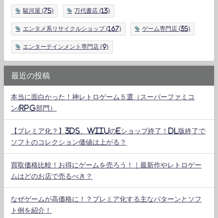
駿河屋
(75)
万代書店
(13)
エンタメ系リサイクルショップ
(167)
ゲーム専門店
(35)
エンターテインメント専門店
(9)
最近の投稿
本当に面白かった！神レトロゲーム５選（スーパーファミコ
ン/RPG部門）
【プレミア化？】3DS、WiiUのeショップ終了！DL版終了で
ソフトのコレクション価値は上がる？
買取価格比較！お得にゲームを売ろう！｜最新作やレトロゲー
ムはどのお店で売るべき？
なぜゲームが高価格に！？プレミア化する主なパターンとソフ
ト例を紹介！