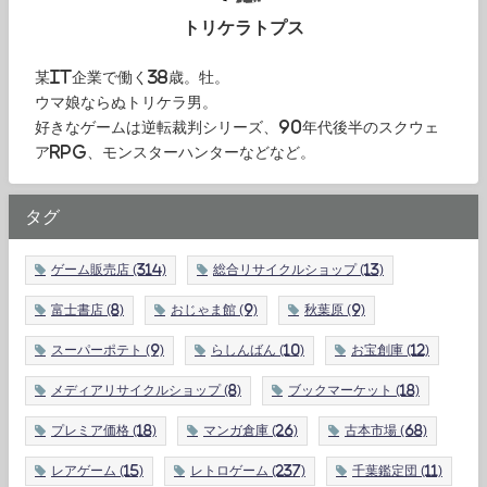
トリケラトプス
某IT企業で働く38歳。牡。
ウマ娘ならぬトリケラ男。
好きなゲームは逆転裁判シリーズ、90年代後半のスクウェ
アRPG、モンスターハンターなどなど。
タグ
ゲーム販売店
(314)
総合リサイクルショップ
(13)
富士書店
(8)
おじゃま館
(9)
秋葉原
(9)
スーパーポテト
(9)
らしんばん
(10)
お宝創庫
(12)
メディアリサイクルショップ
(8)
ブックマーケット
(18)
プレミア価格
(18)
マンガ倉庫
(26)
古本市場
(68)
レアゲーム
(15)
レトロゲーム
(237)
千葉鑑定団
(11)