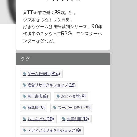
某IT企業で働く38歳。牡。
ウマ娘ならぬトリケラ男。
好きなゲームは逆転裁判シリーズ、90年
代後半のスクウェアRPG、モンスターハ
ンターなどなど。
タグ
ゲーム販売店
(314)
総合リサイクルショップ
(13)
富士書店
(8)
おじゃま館
(9)
秋葉原
(9)
スーパーポテト
(9)
らしんばん
(10)
お宝創庫
(12)
メディアリサイクルショップ
(8)