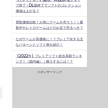
プ終了！DL版終了でソフトのコレクション
価値は上がる？
買取価格比較！お得にゲームを売ろう！｜最
新作やレトロゲームはどのお店で売るべき？
なぜゲームが高価格に！？プレミア化する主
なパターンとソフト例を紹介！
【2022年】プレミアソフト総合高額ランキ
ング！（国内編）｜購入するには！？
スポンサーリンク