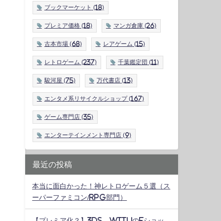
ブックマーケット
(18)
プレミア価格
(18)
マンガ倉庫
(26)
古本市場
(68)
レアゲーム
(15)
レトロゲーム
(237)
千葉鑑定団
(11)
駿河屋
(75)
万代書店
(13)
エンタメ系リサイクルショップ
(167)
ゲーム専門店
(35)
エンターテインメント専門店
(9)
最近の投稿
本当に面白かった！神レトロゲーム５選（ス
ーパーファミコン/RPG部門）
【プレミア化？】3DS、WiiUのeショッ