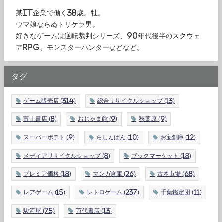
某IT企業で働く38歳。牡。
ウマ娘ならぬトリケラ男。
好きなゲームは逆転裁判シリーズ、90年代後半のスクウェ
アRPG、モンスターハンターなどなど。
タグ
ゲーム販売店
(314)
総合リサイクルショップ
(13)
富士書店
(8)
おじゃま館
(9)
秋葉原
(9)
スーパーポテト
(9)
らしんばん
(10)
お宝創庫
(12)
メディアリサイクルショップ
(8)
ブックマーケット
(18)
プレミア価格
(18)
マンガ倉庫
(26)
古本市場
(68)
レアゲーム
(15)
レトロゲーム
(237)
千葉鑑定団
(11)
駿河屋
(75)
万代書店
(13)