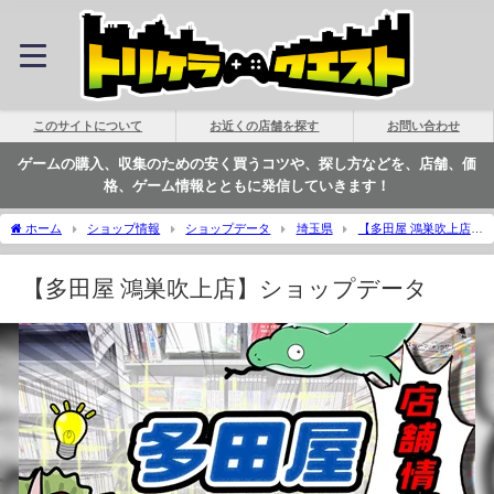
このサイトについて
お近くの店舗を探す
お問い合わせ
ゲームの購入、収集のための安く買うコツや、探し方などを、店舗、価
格、ゲーム情報とともに発信していきます！
ホーム
ショップ情報
ショップデータ
埼玉県
【多田屋 鴻巣吹上店】
ショップデータ | トリケラクエスト
【多田屋 鴻巣吹上店】ショップデータ