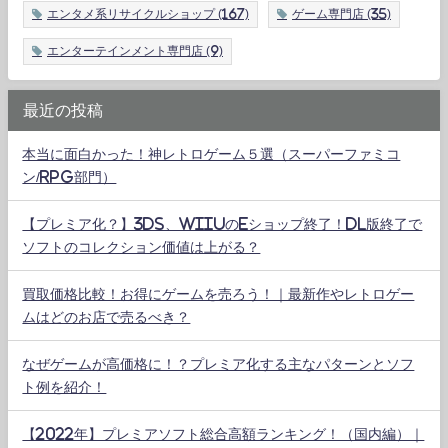
エンタメ系リサイクルショップ
(167)
ゲーム専門店
(35)
エンターテインメント専門店
(9)
最近の投稿
本当に面白かった！神レトロゲーム５選（スーパーファミコ
ン/RPG部門）
【プレミア化？】3DS、WiiUのeショップ終了！DL版終了で
ソフトのコレクション価値は上がる？
買取価格比較！お得にゲームを売ろう！｜最新作やレトロゲー
ムはどのお店で売るべき？
なぜゲームが高価格に！？プレミア化する主なパターンとソフ
ト例を紹介！
【2022年】プレミアソフト総合高額ランキング！（国内編）｜