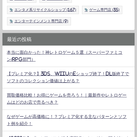
エンタメ系リサイクルショップ
(167)
ゲーム専門店
(35)
エンターテインメント専門店
(9)
最近の投稿
本当に面白かった！神レトロゲーム５選（スーパーファミコ
ン/RPG部門）
【プレミア化？】3DS、WiiUのeショップ終了！DL版終了で
ソフトのコレクション価値は上がる？
買取価格比較！お得にゲームを売ろう！｜最新作やレトロゲー
ムはどのお店で売るべき？
なぜゲームが高価格に！？プレミア化する主なパターンとソフ
ト例を紹介！