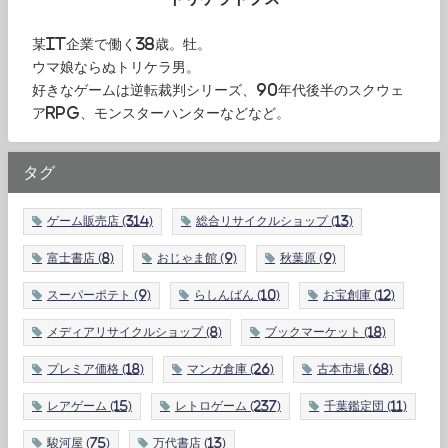
某IT企業で働く38歳。牡。
ウマ娘ならぬトリケラ男。
好きなゲームは逆転裁判シリーズ、90年代後半のスクウェ
アRPG、モンスターハンターなどなど。
タグ
ゲーム販売店
(314)
総合リサイクルショップ
(13)
富士書店
(8)
おじゃま館
(9)
秋葉原
(9)
スーパーポテト
(9)
らしんばん
(10)
お宝創庫
(12)
メディアリサイクルショップ
(8)
ブックマーケット
(18)
プレミア価格
(18)
マンガ倉庫
(26)
古本市場
(68)
レアゲーム
(15)
レトロゲーム
(237)
千葉鑑定団
(11)
駿河屋
(75)
万代書店
(13)