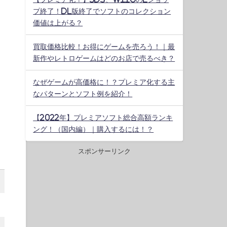
プ終了！DL版終了でソフトのコレクション
価値は上がる？
買取価格比較！お得にゲームを売ろう！｜最
新作やレトロゲームはどのお店で売るべき？
なぜゲームが高価格に！？プレミア化する主
なパターンとソフト例を紹介！
【2022年】プレミアソフト総合高額ランキ
ング！（国内編）｜購入するには！？
スポンサーリンク