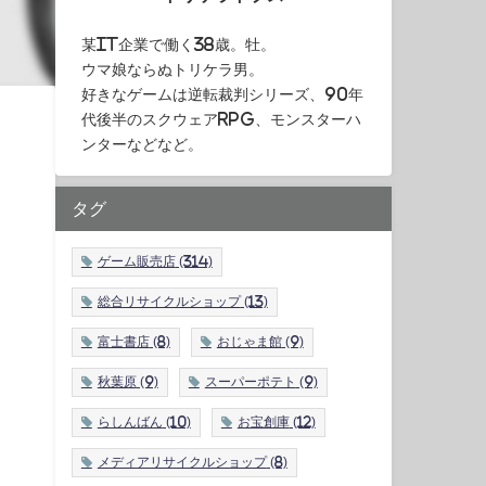
某IT企業で働く38歳。牡。
ウマ娘ならぬトリケラ男。
好きなゲームは逆転裁判シリーズ、90年
代後半のスクウェアRPG、モンスターハ
ンターなどなど。
タグ
ゲーム販売店
(314)
総合リサイクルショップ
(13)
富士書店
(8)
おじゃま館
(9)
秋葉原
(9)
スーパーポテト
(9)
らしんばん
(10)
お宝創庫
(12)
メディアリサイクルショップ
(8)