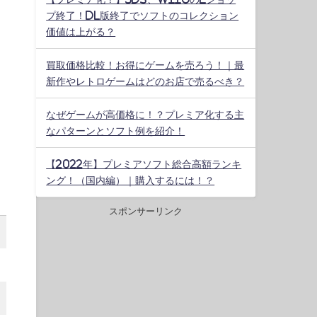
プ終了！DL版終了でソフトのコレクション
価値は上がる？
買取価格比較！お得にゲームを売ろう！｜最
新作やレトロゲームはどのお店で売るべき？
なぜゲームが高価格に！？プレミア化する主
なパターンとソフト例を紹介！
【2022年】プレミアソフト総合高額ランキ
ング！（国内編）｜購入するには！？
スポンサーリンク