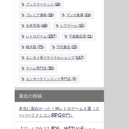
ブックマーケット
(18)
プレミア価格
(18)
マンガ倉庫
(26)
古本市場
(68)
レアゲーム
(15)
レトロゲーム
(237)
千葉鑑定団
(11)
駿河屋
(75)
万代書店
(13)
エンタメ系リサイクルショップ
(167)
ゲーム専門店
(35)
エンターテインメント専門店
(9)
最近の投稿
本当に面白かった！神レトロゲーム５選（ス
ーパーファミコン/RPG部門）
【プレミア化？】3DS、WiiUのeショッ