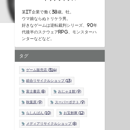
某IT企業で働く38歳。牡。
ウマ娘ならぬトリケラ男。
好きなゲームは逆転裁判シリーズ、90年
代後半のスクウェアRPG、モンスターハ
ンターなどなど。
タグ
ゲーム販売店
(314)
総合リサイクルショップ
(13)
富士書店
(8)
おじゃま館
(9)
秋葉原
(9)
スーパーポテト
(9)
らしんばん
(10)
お宝創庫
(12)
メディアリサイクルショップ
(8)