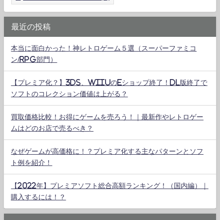
最近の投稿
本当に面白かった！神レトロゲーム５選（スーパーファミコ
ン/RPG部門）
【プレミア化？】3DS、WiiUのeショップ終了！DL版終了で
ソフトのコレクション価値は上がる？
買取価格比較！お得にゲームを売ろう！｜最新作やレトロゲー
ムはどのお店で売るべき？
なぜゲームが高価格に！？プレミア化する主なパターンとソフ
ト例を紹介！
【2022年】プレミアソフト総合高額ランキング！（国内編）｜
購入するには！？