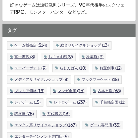
好きなゲームは逆転裁判シリーズ、90年代後半のスクウェ
アRPG、モンスターハンターなどなど。
タグ
ゲーム販売店
(314)
総合リサイクルショップ
(13)
富士書店
(8)
おじゃま館
(9)
秋葉原
(9)
スーパーポテト
(9)
らしんばん
(10)
お宝創庫
(12)
メディアリサイクルショップ
(8)
ブックマーケット
(18)
プレミア価格
(18)
マンガ倉庫
(26)
古本市場
(68)
レアゲーム
(15)
レトロゲーム
(237)
千葉鑑定団
(11)
駿河屋
(75)
万代書店
(13)
エンタメ系リサイクルショップ
(167)
ゲーム専門店
(35)
エンターテインメント専門店
(9)