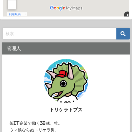
管理人
トリケラトプス
某IT企業で働く38歳。牡。
ウマ娘ならぬトリケラ男。