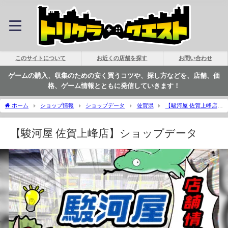
このサイトについて
お近くの店舗を探す
お問い合わせ
ゲームの購入、収集のための安く買うコツや、探し方などを、店舗、価
格、ゲーム情報とともに発信していきます！
ホーム
ショップ情報
ショップデータ
佐賀県
【駿河屋 佐賀上峰店】
ショップデータ | トリケラクエスト
【駿河屋 佐賀上峰店】ショップデータ