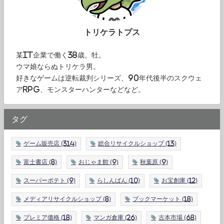
トリケラトプス
某IT企業で働く38歳。牡。
ウマ娘ならぬトリケラ男。
好きなゲームは逆転裁判シリーズ、90年代後半のスクウェ
アRPG、モンスターハンターなどなど。
タグ
ゲーム販売店
(314)
総合リサイクルショップ
(13)
富士書店
(8)
おじゃま館
(9)
秋葉原
(9)
スーパーポテト
(9)
らしんばん
(10)
お宝創庫
(12)
メディアリサイクルショップ
(8)
ブックマーケット
(18)
プレミア価格
(18)
マンガ倉庫
(26)
古本市場
(68)