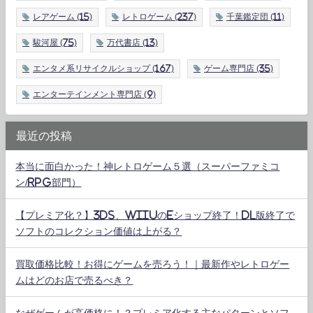
レアゲーム
(15)
レトロゲーム
(237)
千葉鑑定団
(11)
駿河屋
(75)
万代書店
(13)
エンタメ系リサイクルショップ
(167)
ゲーム専門店
(35)
エンターテインメント専門店
(9)
最近の投稿
本当に面白かった！神レトロゲーム５選（スーパーファミコ
ン/RPG部門）
【プレミア化？】3DS、WiiUのeショップ終了！DL版終了で
ソフトのコレクション価値は上がる？
買取価格比較！お得にゲームを売ろう！｜最新作やレトロゲー
ムはどのお店で売るべき？
なぜゲームが高価格に！？プレミア化する主なパターンとソフ