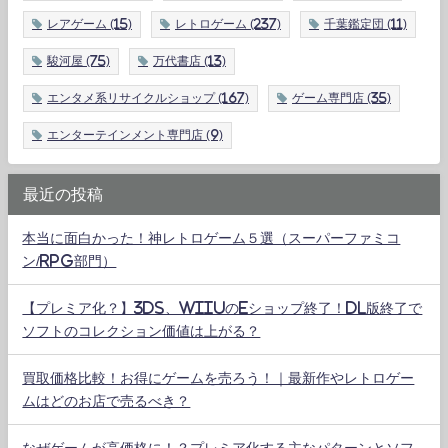
レアゲーム
(15)
レトロゲーム
(237)
千葉鑑定団
(11)
駿河屋
(75)
万代書店
(13)
エンタメ系リサイクルショップ
(167)
ゲーム専門店
(35)
エンターテインメント専門店
(9)
最近の投稿
本当に面白かった！神レトロゲーム５選（スーパーファミコ
ン/RPG部門）
【プレミア化？】3DS、WiiUのeショップ終了！DL版終了で
ソフトのコレクション価値は上がる？
買取価格比較！お得にゲームを売ろう！｜最新作やレトロゲー
ムはどのお店で売るべき？
なぜゲームが高価格に！？プレミア化する主なパターンとソフ