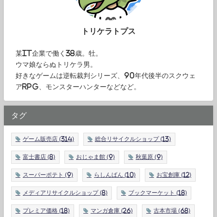
トリケラトプス
某IT企業で働く38歳。牡。
ウマ娘ならぬトリケラ男。
好きなゲームは逆転裁判シリーズ、90年代後半のスクウェ
アRPG、モンスターハンターなどなど。
タグ
ゲーム販売店
(314)
総合リサイクルショップ
(13)
富士書店
(8)
おじゃま館
(9)
秋葉原
(9)
スーパーポテト
(9)
らしんばん
(10)
お宝創庫
(12)
メディアリサイクルショップ
(8)
ブックマーケット
(18)
プレミア価格
(18)
マンガ倉庫
(26)
古本市場
(68)