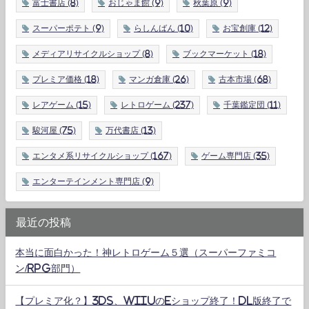
富士書店
(8)
おじゃま館
(9)
秋葉原
(9)
スーパーポテト
(9)
らしんばん
(10)
お宝創庫
(12)
メディアリサイクルショップ
(8)
ブックマーケット
(18)
プレミア価格
(18)
マンガ倉庫
(26)
古本市場
(68)
レアゲーム
(15)
レトロゲーム
(237)
千葉鑑定団
(11)
駿河屋
(75)
万代書店
(13)
エンタメ系リサイクルショップ
(167)
ゲーム専門店
(35)
エンターテインメント専門店
(9)
最近の投稿
本当に面白かった！神レトロゲーム５選（スーパーファミコ
ン/RPG部門）
【プレミア化？】3DS、WiiUのeショップ終了！DL版終了で