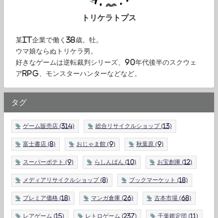
トリケラトプス
某IT企業で働く38歳。牡。
ウマ娘ならぬトリケラ男。
好きなゲームは逆転裁判シリーズ、90年代後半のスクウェ
アRPG、モンスターハンターなどなど。
タグ
ゲーム販売店
(314)
総合リサイクルショップ
(13)
富士書店
(8)
おじゃま館
(9)
秋葉原
(9)
スーパーポテト
(9)
らしんばん
(10)
お宝創庫
(12)
メディアリサイクルショップ
(8)
ブックマーケット
(18)
プレミア価格
(18)
マンガ倉庫
(26)
古本市場
(68)
レアゲーム
(15)
レトロゲーム
(237)
千葉鑑定団
(11)