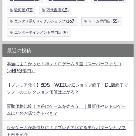
駿河屋
(75)
万代書店
(13)
エンタメ系リサイクルショップ
(167)
ゲーム専門店
(35)
エンターテインメント専門店
(9)
最近の投稿
本当に面白かった！神レトロゲーム５選（スーパーファミコ
ン/RPG部門）
【プレミア化？】3DS、WiiUのeショップ終了！DL版終了で
ソフトのコレクション価値は上がる？
買取価格比較！お得にゲームを売ろう！｜最新作やレトロゲー
ムはどのお店で売るべき？
なぜゲームが高価格に！？プレミア化する主なパターンとソフ
ト例を紹介！