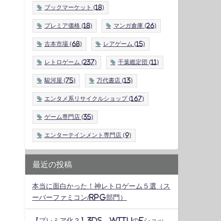
ブックマーケット
(18)
プレミア価格
(18)
マンガ倉庫
(26)
古本市場
(68)
レアゲーム
(15)
レトロゲーム
(237)
千葉鑑定団
(11)
駿河屋
(75)
万代書店
(13)
エンタメ系リサイクルショップ
(167)
ゲーム専門店
(35)
エンターテインメント専門店
(9)
最近の投稿
本当に面白かった！神レトロゲーム５選（ス
ーパーファミコン/RPG部門）
【プレミア化？】3DS、WiiUのeショッ