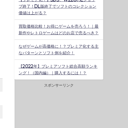
プ終了！DL版終了でソフトのコレクション
価値は上がる？
買取価格比較！お得にゲームを売ろう！｜最
新作やレトロゲームはどのお店で売るべき？
なぜゲームが高価格に！？プレミア化する主
なパターンとソフト例を紹介！
【2022年】プレミアソフト総合高額ランキ
ング！（国内編）｜購入するには！？
スポンサーリンク