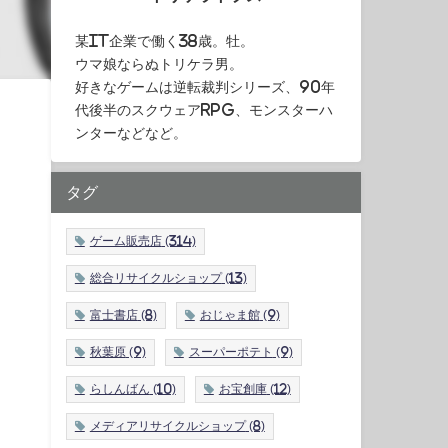
某IT企業で働く38歳。牡。
ウマ娘ならぬトリケラ男。
好きなゲームは逆転裁判シリーズ、90年
代後半のスクウェアRPG、モンスターハ
ンターなどなど。
タグ
ゲーム販売店
(314)
総合リサイクルショップ
(13)
富士書店
(8)
おじゃま館
(9)
秋葉原
(9)
スーパーポテト
(9)
らしんばん
(10)
お宝創庫
(12)
メディアリサイクルショップ
(8)