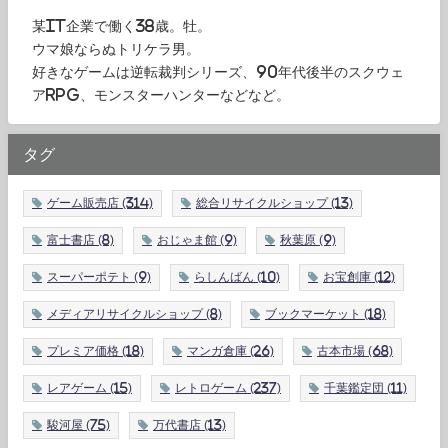
某IT企業で働く38歳。牡。
ウマ娘ならぬトリケラ男。
好きなゲームは逆転裁判シリーズ、90年代後半のスクウェ
アRPG、モンスターハンターなどなど。
タグ
ゲーム販売店
(314)
総合リサイクルショップ
(13)
富士書店
(8)
おじゃま館
(9)
秋葉原
(9)
スーパーポテト
(9)
らしんばん
(10)
お宝創庫
(12)
メディアリサイクルショップ
(8)
ブックマーケット
(18)
プレミア価格
(18)
マンガ倉庫
(26)
古本市場
(68)
レアゲーム
(15)
レトロゲーム
(237)
千葉鑑定団
(11)
駿河屋
(75)
万代書店
(13)