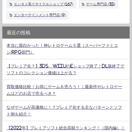
エンタメ系リサイクルショップ
(167)
ゲーム専門店
(35)
エンターテインメント専門店
(9)
最近の投稿
本当に面白かった！神レトロゲーム５選（スーパーファミコ
ン/RPG部門）
【プレミア化？】3DS、WiiUのeショップ終了！DL版終了で
ソフトのコレクション価値は上がる？
買取価格比較！お得にゲームを売ろう！｜最新作やレトロゲー
ムはどのお店で売るべき？
なぜゲームが高価格に！？プレミア化する主なパターンとソフ
ト例を紹介！
【2022年】プレミアソフト総合高額ランキング！（国内編）｜