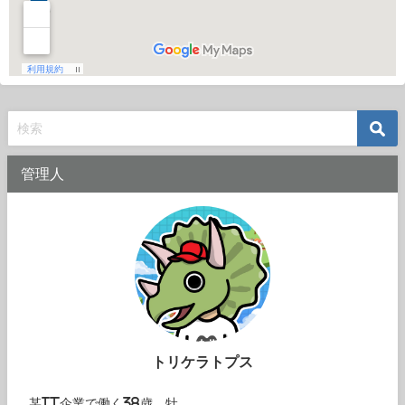
管理人
トリケラトプス
某IT企業で働く38歳。牡。