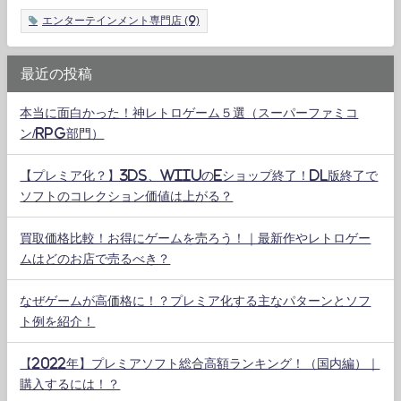
エンターテインメント専門店
(9)
最近の投稿
本当に面白かった！神レトロゲーム５選（スーパーファミコ
ン/RPG部門）
【プレミア化？】3DS、WiiUのeショップ終了！DL版終了で
ソフトのコレクション価値は上がる？
買取価格比較！お得にゲームを売ろう！｜最新作やレトロゲー
ムはどのお店で売るべき？
なぜゲームが高価格に！？プレミア化する主なパターンとソフ
ト例を紹介！
【2022年】プレミアソフト総合高額ランキング！（国内編）｜
購入するには！？