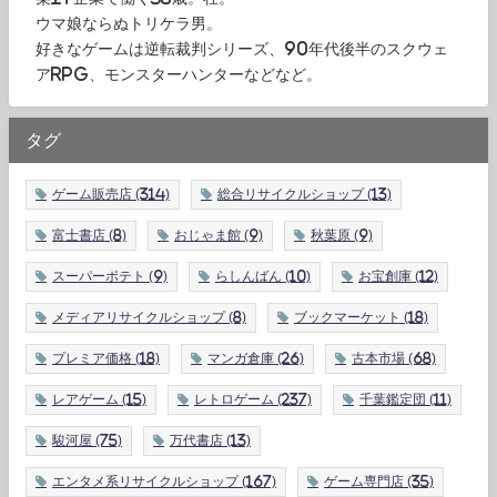
ウマ娘ならぬトリケラ男。
好きなゲームは逆転裁判シリーズ、90年代後半のスクウェ
アRPG、モンスターハンターなどなど。
タグ
ゲーム販売店
(314)
総合リサイクルショップ
(13)
富士書店
(8)
おじゃま館
(9)
秋葉原
(9)
スーパーポテト
(9)
らしんばん
(10)
お宝創庫
(12)
メディアリサイクルショップ
(8)
ブックマーケット
(18)
プレミア価格
(18)
マンガ倉庫
(26)
古本市場
(68)
レアゲーム
(15)
レトロゲーム
(237)
千葉鑑定団
(11)
駿河屋
(75)
万代書店
(13)
エンタメ系リサイクルショップ
(167)
ゲーム専門店
(35)