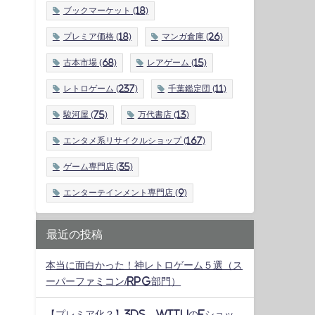
ブックマーケット
(18)
プレミア価格
(18)
マンガ倉庫
(26)
古本市場
(68)
レアゲーム
(15)
レトロゲーム
(237)
千葉鑑定団
(11)
駿河屋
(75)
万代書店
(13)
エンタメ系リサイクルショップ
(167)
ゲーム専門店
(35)
エンターテインメント専門店
(9)
最近の投稿
本当に面白かった！神レトロゲーム５選（ス
ーパーファミコン/RPG部門）
【プレミア化？】3DS、WiiUのeショッ