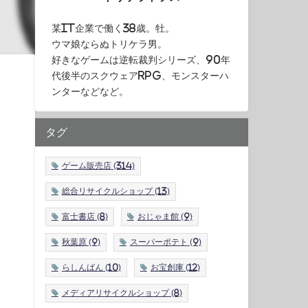
某IT企業で働く38歳。牡。
ウマ娘ならぬトリケラ男。
好きなゲームは逆転裁判シリーズ、90年
代後半のスクウェアRPG、モンスターハ
ンターなどなど。
タグ
ゲーム販売店
(314)
総合リサイクルショップ
(13)
富士書店
(8)
おじゃま館
(9)
秋葉原
(9)
スーパーポテト
(9)
らしんばん
(10)
お宝創庫
(12)
メディアリサイクルショップ
(8)