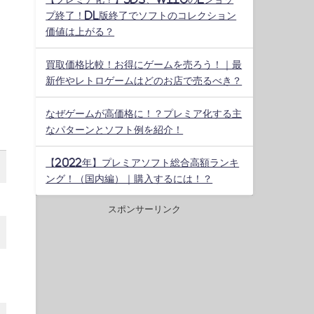
プ終了！DL版終了でソフトのコレクション
価値は上がる？
買取価格比較！お得にゲームを売ろう！｜最
新作やレトロゲームはどのお店で売るべき？
なぜゲームが高価格に！？プレミア化する主
なパターンとソフト例を紹介！
【2022年】プレミアソフト総合高額ランキ
ング！（国内編）｜購入するには！？
スポンサーリンク