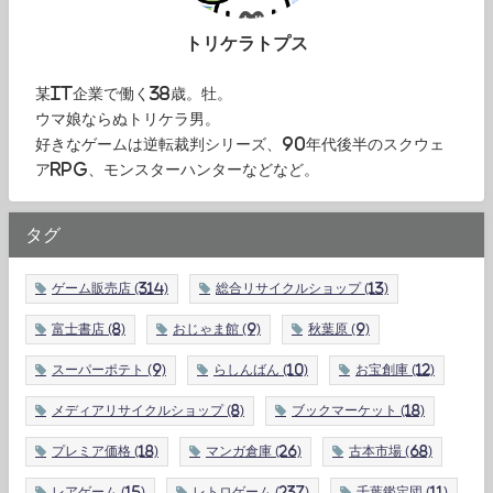
トリケラトプス
某IT企業で働く38歳。牡。
ウマ娘ならぬトリケラ男。
好きなゲームは逆転裁判シリーズ、90年代後半のスクウェ
アRPG、モンスターハンターなどなど。
タグ
ゲーム販売店
(314)
総合リサイクルショップ
(13)
富士書店
(8)
おじゃま館
(9)
秋葉原
(9)
スーパーポテト
(9)
らしんばん
(10)
お宝創庫
(12)
メディアリサイクルショップ
(8)
ブックマーケット
(18)
プレミア価格
(18)
マンガ倉庫
(26)
古本市場
(68)
レアゲーム
(15)
レトロゲーム
(237)
千葉鑑定団
(11)