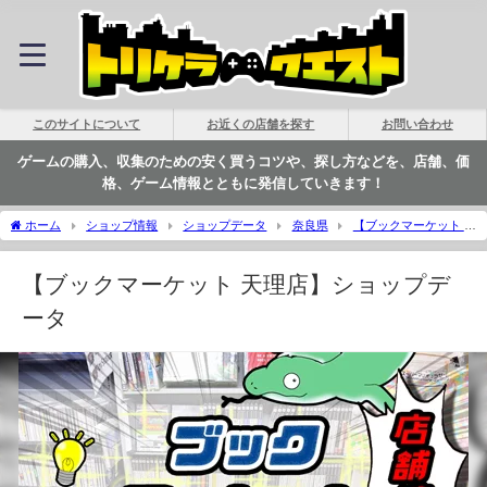
このサイトについて
お近くの店舗を探す
お問い合わせ
ゲームの購入、収集のための安く買うコツや、探し方などを、店舗、価
格、ゲーム情報とともに発信していきます！
ホーム
ショップ情報
ショップデータ
奈良県
【ブックマーケット 天
理店】ショップデータ | トリケラクエスト
【ブックマーケット 天理店】ショップデ
ータ