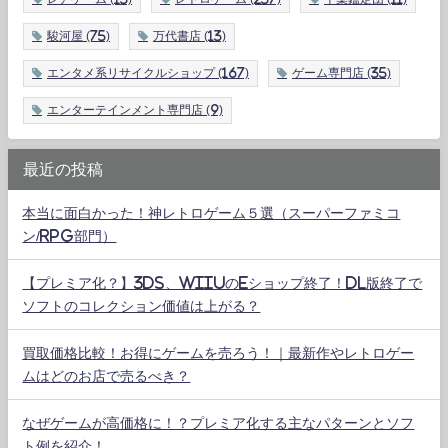
駿河屋
(75)
万代書店
(13)
エンタメ系リサイクルショップ
(167)
ゲーム専門店
(35)
エンターテインメント専門店
(9)
最近の投稿
本当に面白かった！神レトロゲーム５選（スーパーファミコ
ン/RPG部門）
【プレミア化？】3DS、WiiUのeショップ終了！DL版終了で
ソフトのコレクション価値は上がる？
買取価格比較！お得にゲームを売ろう！｜最新作やレトロゲー
ムはどのお店で売るべき？
なぜゲームが高価格に！？プレミア化する主なパターンとソフ
ト例を紹介！