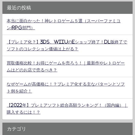
最近の投稿
本当に面白かった！神レトロゲーム５選（スーパーファミコ
ン/RPG部門）
【プレミア化？】3DS、WiiUのeショップ終了！DL版終了で
ソフトのコレクション価値は上がる？
買取価格比較！お得にゲームを売ろう！｜最新作やレトロゲー
ムはどのお店で売るべき？
なぜゲームが高価格に！？プレミア化する主なパターンとソフ
ト例を紹介！
【2022年】プレミアソフト総合高額ランキング！（国内編）｜
購入するには！？
カテゴリ