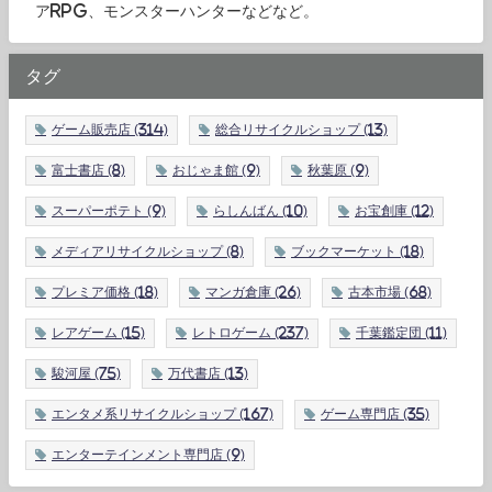
アRPG、モンスターハンターなどなど。
タグ
ゲーム販売店
(314)
総合リサイクルショップ
(13)
富士書店
(8)
おじゃま館
(9)
秋葉原
(9)
スーパーポテト
(9)
らしんばん
(10)
お宝創庫
(12)
メディアリサイクルショップ
(8)
ブックマーケット
(18)
プレミア価格
(18)
マンガ倉庫
(26)
古本市場
(68)
レアゲーム
(15)
レトロゲーム
(237)
千葉鑑定団
(11)
駿河屋
(75)
万代書店
(13)
エンタメ系リサイクルショップ
(167)
ゲーム専門店
(35)
エンターテインメント専門店
(9)