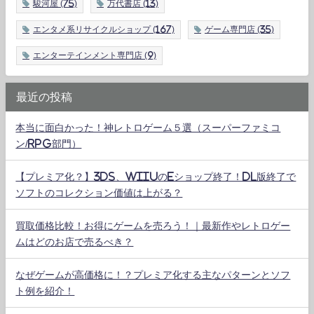
駿河屋
(75)
万代書店
(13)
エンタメ系リサイクルショップ
(167)
ゲーム専門店
(35)
エンターテインメント専門店
(9)
最近の投稿
本当に面白かった！神レトロゲーム５選（スーパーファミコ
ン/RPG部門）
【プレミア化？】3DS、WiiUのeショップ終了！DL版終了で
ソフトのコレクション価値は上がる？
買取価格比較！お得にゲームを売ろう！｜最新作やレトロゲー
ムはどのお店で売るべき？
なぜゲームが高価格に！？プレミア化する主なパターンとソフ
ト例を紹介！