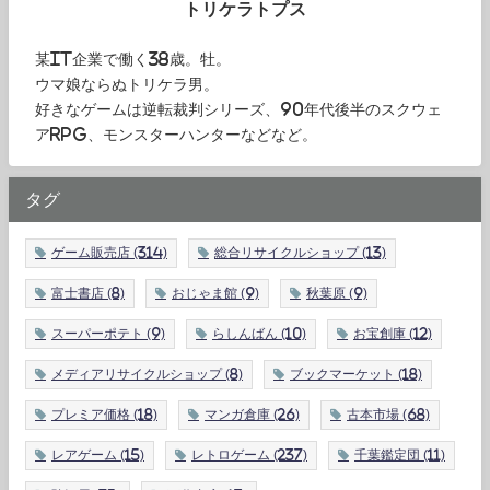
トリケラトプス
某IT企業で働く38歳。牡。
ウマ娘ならぬトリケラ男。
好きなゲームは逆転裁判シリーズ、90年代後半のスクウェ
アRPG、モンスターハンターなどなど。
タグ
ゲーム販売店
(314)
総合リサイクルショップ
(13)
富士書店
(8)
おじゃま館
(9)
秋葉原
(9)
スーパーポテト
(9)
らしんばん
(10)
お宝創庫
(12)
メディアリサイクルショップ
(8)
ブックマーケット
(18)
プレミア価格
(18)
マンガ倉庫
(26)
古本市場
(68)
レアゲーム
(15)
レトロゲーム
(237)
千葉鑑定団
(11)