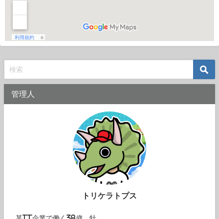
管理人
トリケラトプス
某IT企業で働く38歳。牡。