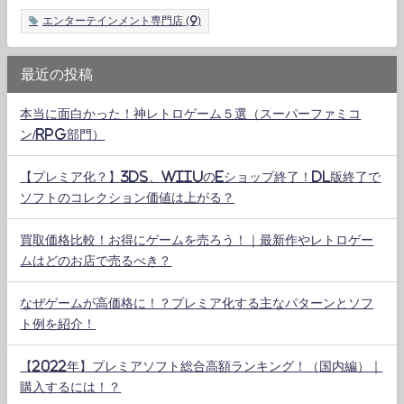
エンターテインメント専門店
(9)
最近の投稿
本当に面白かった！神レトロゲーム５選（スーパーファミコ
ン/RPG部門）
【プレミア化？】3DS、WiiUのeショップ終了！DL版終了で
ソフトのコレクション価値は上がる？
買取価格比較！お得にゲームを売ろう！｜最新作やレトロゲー
ムはどのお店で売るべき？
なぜゲームが高価格に！？プレミア化する主なパターンとソフ
ト例を紹介！
【2022年】プレミアソフト総合高額ランキング！（国内編）｜
購入するには！？