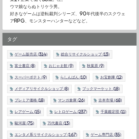
ウマ娘ならぬトリケラ男。
好きなゲームは逆転裁判シリーズ、90年代後半のスクウェ
アRPG、モンスターハンターなどなど。
タグ
ゲーム販売店
(314)
総合リサイクルショップ
(13)
富士書店
(8)
おじゃま館
(9)
秋葉原
(9)
スーパーポテト
(9)
らしんばん
(10)
お宝創庫
(12)
メディアリサイクルショップ
(8)
ブックマーケット
(18)
プレミア価格
(18)
マンガ倉庫
(26)
古本市場
(68)
レアゲーム
(15)
レトロゲーム
(237)
千葉鑑定団
(11)
駿河屋
(75)
万代書店
(13)
エンタメ系リサイクルショップ
(167)
ゲーム専門店
(35)