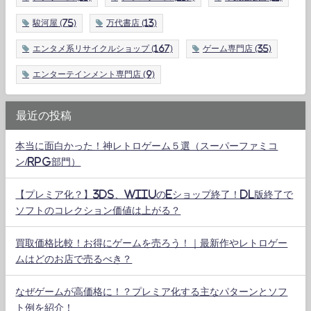
駿河屋
(75)
万代書店
(13)
エンタメ系リサイクルショップ
(167)
ゲーム専門店
(35)
エンターテインメント専門店
(9)
最近の投稿
本当に面白かった！神レトロゲーム５選（スーパーファミコ
ン/RPG部門）
【プレミア化？】3DS、WiiUのeショップ終了！DL版終了で
ソフトのコレクション価値は上がる？
買取価格比較！お得にゲームを売ろう！｜最新作やレトロゲー
ムはどのお店で売るべき？
なぜゲームが高価格に！？プレミア化する主なパターンとソフ
ト例を紹介！