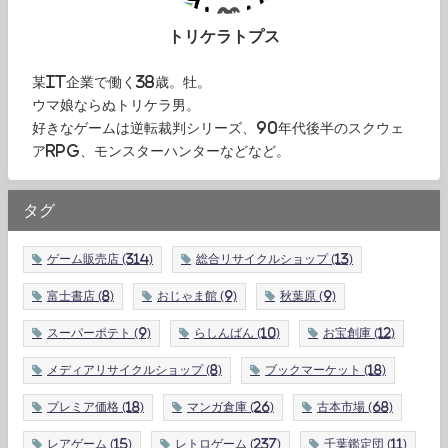
トリケラトプス
某IT企業で働く38歳。牡。
ウマ娘ならぬトリケラ男。
好きなゲームは逆転裁判シリーズ、90年代後半のスクウェ
アRPG、モンスターハンターなどなど。
タグ
ゲーム販売店
(314)
総合リサイクルショップ
(13)
富士書店
(8)
おじゃま館
(9)
秋葉原
(9)
スーパーポテト
(9)
らしんばん
(10)
お宝創庫
(12)
メディアリサイクルショップ
(8)
ブックマーケット
(18)
プレミア価格
(18)
マンガ倉庫
(26)
古本市場
(68)
レアゲーム
(15)
レトロゲーム
(237)
千葉鑑定団
(11)