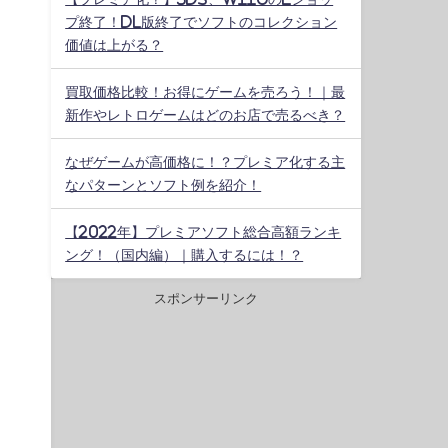
プ終了！DL版終了でソフトのコレクション
価値は上がる？
買取価格比較！お得にゲームを売ろう！｜最
新作やレトロゲームはどのお店で売るべき？
なぜゲームが高価格に！？プレミア化する主
なパターンとソフト例を紹介！
【2022年】プレミアソフト総合高額ランキ
ング！（国内編）｜購入するには！？
スポンサーリンク