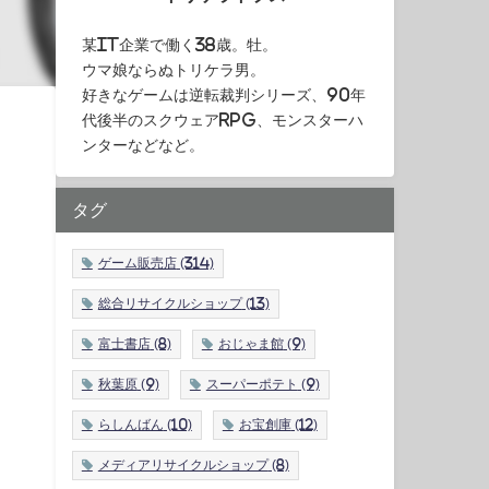
某IT企業で働く38歳。牡。
ウマ娘ならぬトリケラ男。
好きなゲームは逆転裁判シリーズ、90年
代後半のスクウェアRPG、モンスターハ
ンターなどなど。
タグ
ゲーム販売店
(314)
総合リサイクルショップ
(13)
富士書店
(8)
おじゃま館
(9)
秋葉原
(9)
スーパーポテト
(9)
らしんばん
(10)
お宝創庫
(12)
メディアリサイクルショップ
(8)