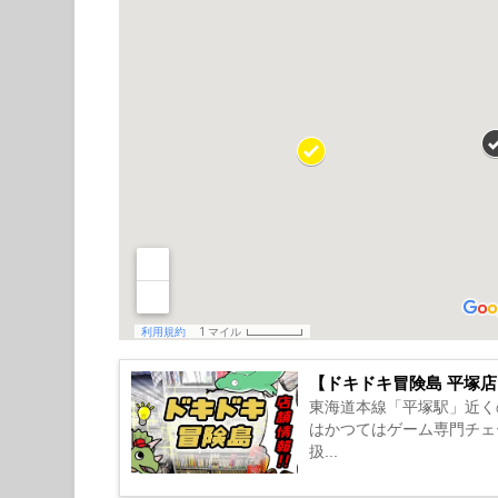
【ドキドキ冒険島 平塚
東海道本線「平塚駅」近く
はかつてはゲーム専門チェ
扱...