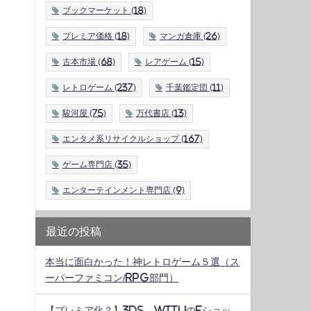
ブックマーケット
(18)
プレミア価格
(18)
マンガ倉庫
(26)
古本市場
(68)
レアゲーム
(15)
レトロゲーム
(237)
千葉鑑定団
(11)
駿河屋
(75)
万代書店
(13)
エンタメ系リサイクルショップ
(167)
ゲーム専門店
(35)
エンターテインメント専門店
(9)
最近の投稿
本当に面白かった！神レトロゲーム５選（ス
ーパーファミコン/RPG部門）
【プレミア化？】3DS、WiiUのeショッ