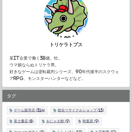
トリケラトプス
某IT企業で働く38歳。牡。
ウマ娘ならぬトリケラ男。
好きなゲームは逆転裁判シリーズ、90年代後半のスクウェ
アRPG、モンスターハンターなどなど。
タグ
ゲーム販売店
(314)
総合リサイクルショップ
(13)
富士書店
(8)
おじゃま館
(9)
秋葉原
(9)