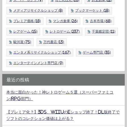
スーパーポテト
(9)
らしんばん
(10)
お宝創庫
(12)
メディアリサイクルショップ
(8)
ブックマーケット
(18)
プレミア価格
(18)
マンガ倉庫
(26)
古本市場
(68)
レアゲーム
(15)
レトロゲーム
(237)
千葉鑑定団
(11)
駿河屋
(75)
万代書店
(13)
エンタメ系リサイクルショップ
(167)
ゲーム専門店
(35)
エンターテインメント専門店
(9)
最近の投稿
本当に面白かった！神レトロゲーム５選（スーパーファミコ
ン/RPG部門）
【プレミア化？】3DS、WiiUのeショップ終了！DL版終了で
ソフトのコレクション価値は上がる？