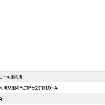
モール座間店
 神奈川県座間市広野台2丁目10−4
4