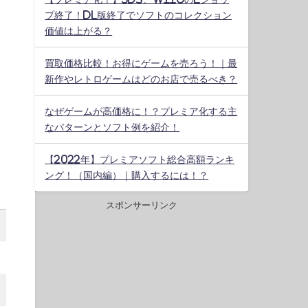
プ終了！DL版終了でソフトのコレクション
価値は上がる？
買取価格比較！お得にゲームを売ろう！｜最
新作やレトロゲームはどのお店で売るべき？
なぜゲームが高価格に！？プレミア化する主
なパターンとソフト例を紹介！
【2022年】プレミアソフト総合高額ランキ
ング！（国内編）｜購入するには！？
スポンサーリンク