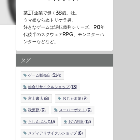
某IT企業で働く38歳。牡。
ウマ娘ならぬトリケラ男。
好きなゲームは逆転裁判シリーズ、90年
代後半のスクウェアRPG、モンスターハ
ンターなどなど。
タグ
ゲーム販売店
(314)
総合リサイクルショップ
(13)
富士書店
(8)
おじゃま館
(9)
秋葉原
(9)
スーパーポテト
(9)
らしんばん
(10)
お宝創庫
(12)
メディアリサイクルショップ
(8)