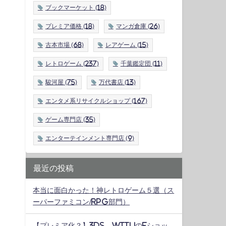
ブックマーケット
(18)
プレミア価格
(18)
マンガ倉庫
(26)
古本市場
(68)
レアゲーム
(15)
レトロゲーム
(237)
千葉鑑定団
(11)
駿河屋
(75)
万代書店
(13)
エンタメ系リサイクルショップ
(167)
ゲーム専門店
(35)
エンターテインメント専門店
(9)
最近の投稿
本当に面白かった！神レトロゲーム５選（ス
ーパーファミコン/RPG部門）
【プレミア化？】3DS、WiiUのeショッ