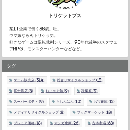
トリケラトプス
某IT企業で働く38歳。牡。
ウマ娘ならぬトリケラ男。
好きなゲームは逆転裁判シリーズ、90年代後半のスクウェ
アRPG、モンスターハンターなどなど。
タグ
ゲーム販売店
(314)
総合リサイクルショップ
(13)
富士書店
(8)
おじゃま館
(9)
秋葉原
(9)
スーパーポテト
(9)
らしんばん
(10)
お宝創庫
(12)
メディアリサイクルショップ
(8)
ブックマーケット
(18)
プレミア価格
(18)
マンガ倉庫
(26)
古本市場
(68)