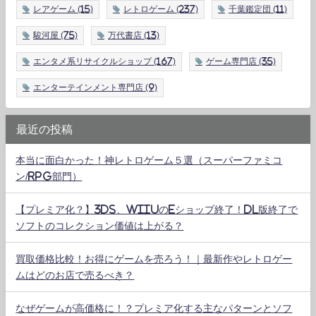
レアゲーム
(15)
レトロゲーム
(237)
千葉鑑定団
(11)
駿河屋
(75)
万代書店
(13)
エンタメ系リサイクルショップ
(167)
ゲーム専門店
(35)
エンターテインメント専門店
(9)
最近の投稿
本当に面白かった！神レトロゲーム５選（スーパーファミコ
ン/RPG部門）
【プレミア化？】3DS、WiiUのeショップ終了！DL版終了で
ソフトのコレクション価値は上がる？
買取価格比較！お得にゲームを売ろう！｜最新作やレトロゲー
ムはどのお店で売るべき？
なぜゲームが高価格に！？プレミア化する主なパターンとソフ