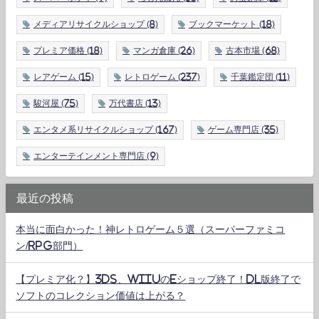
メディアリサイクルショップ
(8)
ブックマーケット
(18)
プレミア価格
(18)
マンガ倉庫
(26)
古本市場
(68)
レアゲーム
(15)
レトロゲーム
(237)
千葉鑑定団
(11)
駿河屋
(75)
万代書店
(13)
エンタメ系リサイクルショップ
(167)
ゲーム専門店
(35)
エンターテインメント専門店
(9)
最近の投稿
本当に面白かった！神レトロゲーム５選（スーパーファミコ
ン/RPG部門）
【プレミア化？】3DS、WiiUのeショップ終了！DL版終了で
ソフトのコレクション価値は上がる？