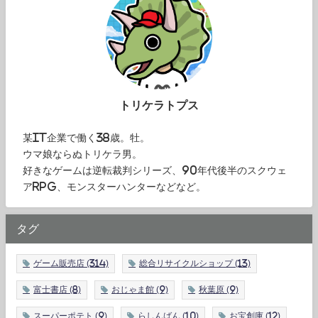
トリケラトプス
某IT企業で働く38歳。牡。
ウマ娘ならぬトリケラ男。
好きなゲームは逆転裁判シリーズ、90年代後半のスクウェ
アRPG、モンスターハンターなどなど。
タグ
ゲーム販売店
(314)
総合リサイクルショップ
(13)
富士書店
(8)
おじゃま館
(9)
秋葉原
(9)
スーパーポテト
(9)
らしんばん
(10)
お宝創庫
(12)