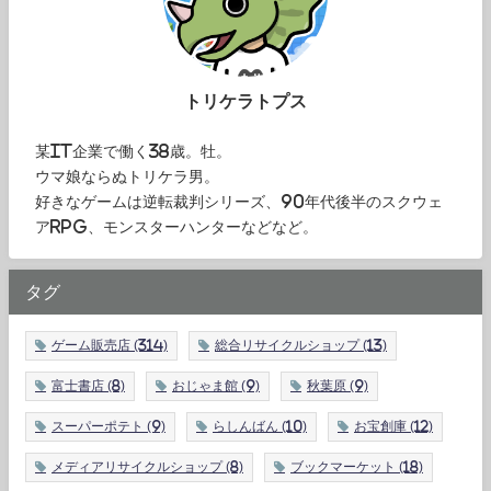
トリケラトプス
某IT企業で働く38歳。牡。
ウマ娘ならぬトリケラ男。
好きなゲームは逆転裁判シリーズ、90年代後半のスクウェ
アRPG、モンスターハンターなどなど。
タグ
ゲーム販売店
(314)
総合リサイクルショップ
(13)
富士書店
(8)
おじゃま館
(9)
秋葉原
(9)
スーパーポテト
(9)
らしんばん
(10)
お宝創庫
(12)
メディアリサイクルショップ
(8)
ブックマーケット
(18)