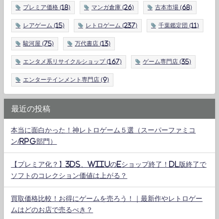
プレミア価格
(18)
マンガ倉庫
(26)
古本市場
(68)
レアゲーム
(15)
レトロゲーム
(237)
千葉鑑定団
(11)
駿河屋
(75)
万代書店
(13)
エンタメ系リサイクルショップ
(167)
ゲーム専門店
(35)
エンターテインメント専門店
(9)
最近の投稿
本当に面白かった！神レトロゲーム５選（スーパーファミコ
ン/RPG部門）
【プレミア化？】3DS、WiiUのeショップ終了！DL版終了で
ソフトのコレクション価値は上がる？
買取価格比較！お得にゲームを売ろう！｜最新作やレトロゲー
ムはどのお店で売るべき？