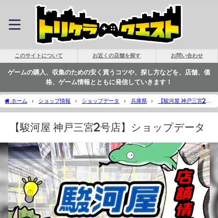
このサイトについて
お近くの店舗を探す
お問い合わせ
ゲームの購入、収集のための安く買うコツや、探し方などを、店舗、価
格、ゲーム情報とともに発信していきます！
ホーム
ショップ情報
ショップデータ
兵庫県
【駿河屋 神戸三宮2号
店】ショップデータ | トリケラクエスト
【駿河屋 神戸三宮2号店】ショップデータ