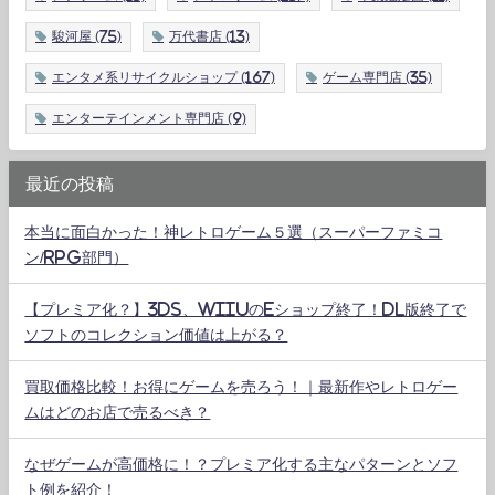
駿河屋
(75)
万代書店
(13)
エンタメ系リサイクルショップ
(167)
ゲーム専門店
(35)
エンターテインメント専門店
(9)
最近の投稿
本当に面白かった！神レトロゲーム５選（スーパーファミコ
ン/RPG部門）
【プレミア化？】3DS、WiiUのeショップ終了！DL版終了で
ソフトのコレクション価値は上がる？
買取価格比較！お得にゲームを売ろう！｜最新作やレトロゲー
ムはどのお店で売るべき？
なぜゲームが高価格に！？プレミア化する主なパターンとソフ
ト例を紹介！