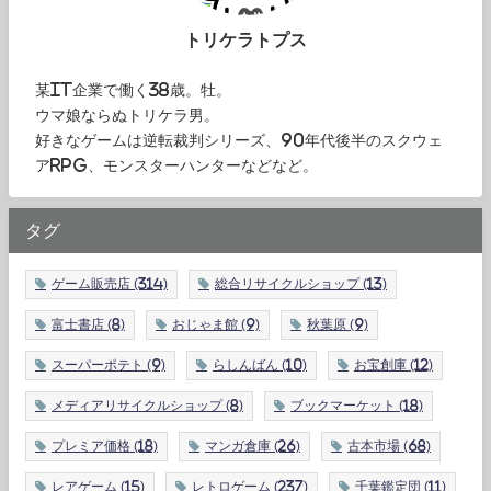
トリケラトプス
某IT企業で働く38歳。牡。
ウマ娘ならぬトリケラ男。
好きなゲームは逆転裁判シリーズ、90年代後半のスクウェ
アRPG、モンスターハンターなどなど。
タグ
ゲーム販売店
(314)
総合リサイクルショップ
(13)
富士書店
(8)
おじゃま館
(9)
秋葉原
(9)
スーパーポテト
(9)
らしんばん
(10)
お宝創庫
(12)
メディアリサイクルショップ
(8)
ブックマーケット
(18)
プレミア価格
(18)
マンガ倉庫
(26)
古本市場
(68)
レアゲーム
(15)
レトロゲーム
(237)
千葉鑑定団
(11)