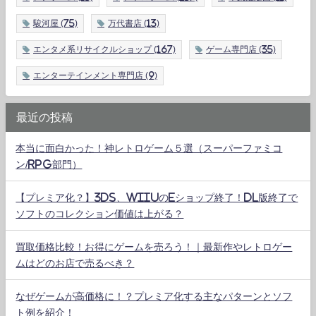
駿河屋
(75)
万代書店
(13)
エンタメ系リサイクルショップ
(167)
ゲーム専門店
(35)
エンターテインメント専門店
(9)
最近の投稿
本当に面白かった！神レトロゲーム５選（スーパーファミコ
ン/RPG部門）
【プレミア化？】3DS、WiiUのeショップ終了！DL版終了で
ソフトのコレクション価値は上がる？
買取価格比較！お得にゲームを売ろう！｜最新作やレトロゲー
ムはどのお店で売るべき？
なぜゲームが高価格に！？プレミア化する主なパターンとソフ
ト例を紹介！