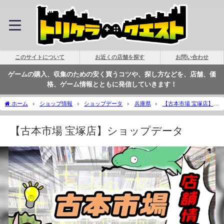
このサイトについて
お近くの店舗を探す
お問い合わせ
ゲームの購入、収集のための安く買うコツや、探し方などを、店舗、価
格、ゲーム情報とともに発信していきます！
ホーム
ショップ情報
ショップデータ
兵庫県
【古本市場 宝塚店】シ
ョップデータ | トリケラクエスト
【古本市場 宝塚店】ショップデータ