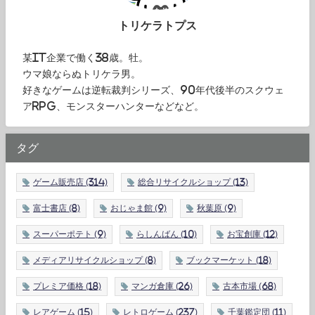
トリケラトプス
某IT企業で働く38歳。牡。
ウマ娘ならぬトリケラ男。
好きなゲームは逆転裁判シリーズ、90年代後半のスクウェ
アRPG、モンスターハンターなどなど。
タグ
ゲーム販売店
(314)
総合リサイクルショップ
(13)
富士書店
(8)
おじゃま館
(9)
秋葉原
(9)
スーパーポテト
(9)
らしんばん
(10)
お宝創庫
(12)
メディアリサイクルショップ
(8)
ブックマーケット
(18)
プレミア価格
(18)
マンガ倉庫
(26)
古本市場
(68)
レアゲーム
(15)
レトロゲーム
(237)
千葉鑑定団
(11)