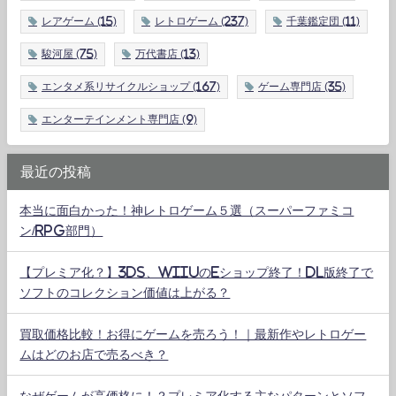
レアゲーム
(15)
レトロゲーム
(237)
千葉鑑定団
(11)
駿河屋
(75)
万代書店
(13)
エンタメ系リサイクルショップ
(167)
ゲーム専門店
(35)
エンターテインメント専門店
(9)
最近の投稿
本当に面白かった！神レトロゲーム５選（スーパーファミコ
ン/RPG部門）
【プレミア化？】3DS、WiiUのeショップ終了！DL版終了で
ソフトのコレクション価値は上がる？
買取価格比較！お得にゲームを売ろう！｜最新作やレトロゲー
ムはどのお店で売るべき？
なぜゲームが高価格に！？プレミア化する主なパターンとソフ