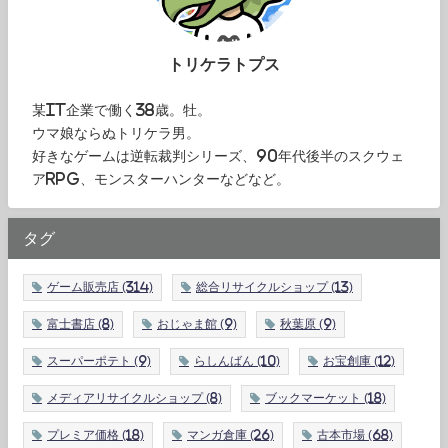
トリケラトプス
某IT企業で働く38歳。牡。
ウマ娘ならぬトリケラ男。
好きなゲームは逆転裁判シリーズ、90年代後半のスクウェ
アRPG、モンスターハンターなどなど。
タグ
ゲーム販売店
(314)
総合リサイクルショップ
(13)
富士書店
(8)
おじゃま館
(9)
秋葉原
(9)
スーパーポテト
(9)
らしんばん
(10)
お宝創庫
(12)
メディアリサイクルショップ
(8)
ブックマーケット
(18)
プレミア価格
(18)
マンガ倉庫
(26)
古本市場
(68)