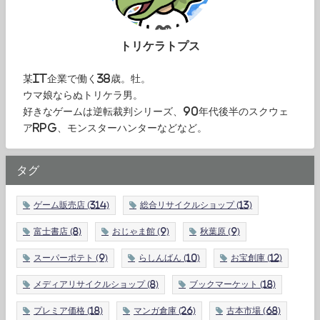
トリケラトプス
某IT企業で働く38歳。牡。
ウマ娘ならぬトリケラ男。
好きなゲームは逆転裁判シリーズ、90年代後半のスクウェ
アRPG、モンスターハンターなどなど。
タグ
ゲーム販売店
(314)
総合リサイクルショップ
(13)
富士書店
(8)
おじゃま館
(9)
秋葉原
(9)
スーパーポテト
(9)
らしんばん
(10)
お宝創庫
(12)
メディアリサイクルショップ
(8)
ブックマーケット
(18)
プレミア価格
(18)
マンガ倉庫
(26)
古本市場
(68)