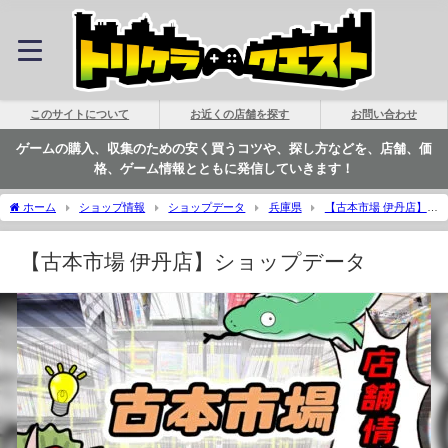
このサイトについて
お近くの店舗を探す
お問い合わせ
ゲームの購入、収集のための安く買うコツや、探し方などを、店舗、価
格、ゲーム情報とともに発信していきます！
ホーム
ショップ情報
ショップデータ
兵庫県
【古本市場 伊丹店】シ
ョップデータ | トリケラクエスト
【古本市場 伊丹店】ショップデータ