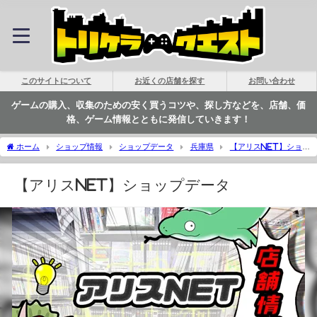
このサイトについて
お近くの店舗を探す
お問い合わせ
ゲームの購入、収集のための安く買うコツや、探し方などを、店舗、価
格、ゲーム情報とともに発信していきます！
ホーム
ショップ情報
ショップデータ
兵庫県
【アリスNET】ショッ
プデータ | トリケラクエスト
【アリスNET】ショップデータ