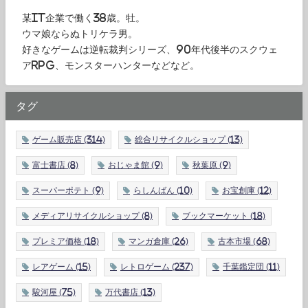
某IT企業で働く38歳。牡。
ウマ娘ならぬトリケラ男。
好きなゲームは逆転裁判シリーズ、90年代後半のスクウェ
アRPG、モンスターハンターなどなど。
タグ
ゲーム販売店
(314)
総合リサイクルショップ
(13)
富士書店
(8)
おじゃま館
(9)
秋葉原
(9)
スーパーポテト
(9)
らしんばん
(10)
お宝創庫
(12)
メディアリサイクルショップ
(8)
ブックマーケット
(18)
プレミア価格
(18)
マンガ倉庫
(26)
古本市場
(68)
レアゲーム
(15)
レトロゲーム
(237)
千葉鑑定団
(11)
駿河屋
(75)
万代書店
(13)