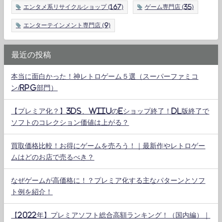
エンタメ系リサイクルショップ
(167)
ゲーム専門店
(35)
エンターテインメント専門店
(9)
最近の投稿
本当に面白かった！神レトロゲーム５選（スーパーファミコ
ン/RPG部門）
【プレミア化？】3DS、WiiUのeショップ終了！DL版終了で
ソフトのコレクション価値は上がる？
買取価格比較！お得にゲームを売ろう！｜最新作やレトロゲー
ムはどのお店で売るべき？
なぜゲームが高価格に！？プレミア化する主なパターンとソフ
ト例を紹介！
【2022年】プレミアソフト総合高額ランキング！（国内編）｜